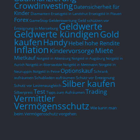
Crowdinvesting
Datensicherheit für
Kinder
Diamanten
Ersatzgeld in Landshut
Ersatzgeld in Plauen
Forex
GameStop
Geldentwertung
Geld schützen vor
Geldwerte
Enteignung in Merseburg
Geldwerte kündigen
Gold
kaufen
Handy
hohe Rendite
Hebel
Inflation
Miete
Kindervorsorge
Mietkauf
Notgeld in Altenburg
Notgeld in Augsburg
Notgeld in
Aurich
Notgeld in Eberswalde
Notgeld in Mettmann
Notgeld in
Optionskauf
Schrank
Neuruppin
Notgeld in Peine
aufräumen
Schubladen aufräumen
Schutz vor Enteignung
Silber kaufen
Schutz vor Lastenausgleich
Test
Trading
Silberpreis
Tipps zum Aufräumen
Vermittler
Vermögensschutz
Wie kann man
beim Vermögensschutz vorgehen