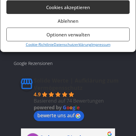
Datenschutzerklärung
Cookies akzeptieren
Haftungsausschluss
Ablehnen
Pressecodex
Optionen verwalten
Cookie-Richtlinie (EU)
Cookie-Richtlinie
Datenschutzerklärung
Impressum
Google Rezensionen
Solide Werte | Aufklärung zum
Vermögensschutz
4.9
Basierend auf 74 Bewertungen
powered by
G
o
o
g
l
e
bewerte uns auf