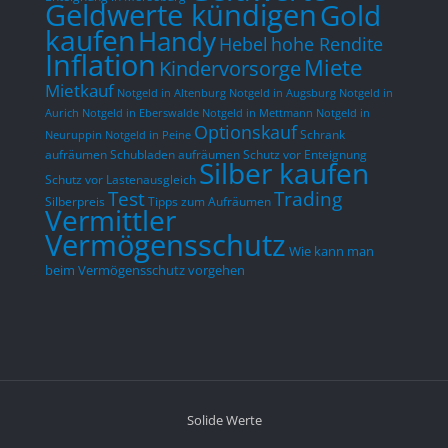
Geldwerte kündigen
Gold
kaufen
Handy
hohe Rendite
Hebel
Inflation
Miete
Kindervorsorge
Mietkauf
Notgeld in Altenburg
Notgeld in Augsburg
Notgeld in
Aurich
Notgeld in Eberswalde
Notgeld in Mettmann
Notgeld in
Optionskauf
Schrank
Neuruppin
Notgeld in Peine
aufräumen
Schubladen aufräumen
Schutz vor Enteignung
Silber kaufen
Schutz vor Lastenausgleich
Test
Trading
Silberpreis
Tipps zum Aufräumen
Vermittler
Vermögensschutz
Wie kann man
beim Vermögensschutz vorgehen
Solide Werte