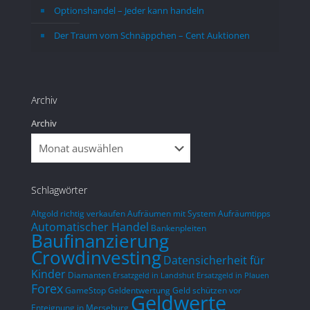
Optionshandel – Jeder kann handeln
m 
ein paar Jahre in subjektiver Sicherheit 
m 
Leben kann. Ich habe mir zum 
Der Traum vom Schnäppchen – Cent Auktionen
sich 
Lebensende ein etwas teureres Auto 
.
gegönnt.Die Aggressionen, die mir 
entgegen gebracht werden, wenn ich 
Archiv
mit dem Auto unterwegs bin, habe ich 
so nicht erwartet. Es ist total verrückt, 
Archiv
was ich erlebe, obwohl ich nur in der 
Woche in ländlichen Gegenden fahre.
Schlagwörter
Altgold richtig verkaufen
Aufräumen mit System
Aufräumtipps
Automatischer Handel
Bankenpleiten
Baufinanzierung
Crowdinvesting
Datensicherheit für
Kinder
Diamanten
Ersatzgeld in Landshut
Ersatzgeld in Plauen
Forex
GameStop
Geldentwertung
Geld schützen vor
Geldwerte
Enteignung in Merseburg