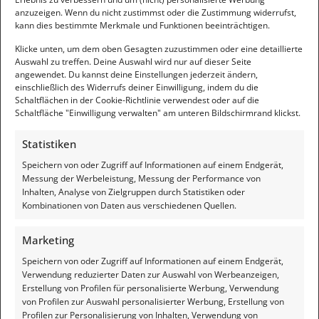
anzuzeigen. Wenn du nicht zustimmst oder die Zustimmung widerrufst,
Ein Diamant ist unvergänglich, so spricht der Volksmund.
kann dies bestimmte Merkmale und Funktionen beeinträchtigen.
Und fürwahr ist es auch so, denn Diamanten gehören zu den
festesten Materialien, die wir kennen. Sie sind
[…]
Klicke unten, um dem oben Gesagten zuzustimmen oder eine detaillierte
Auswahl zu treffen. Deine Auswahl wird nur auf dieser Seite
angewendet. Du kannst deine Einstellungen jederzeit ändern,
einschließlich des Widerrufs deiner Einwilligung, indem du die
Schaltflächen in der Cookie-Richtlinie verwendest oder auf die
Schaltfläche "Einwilligung verwalten" am unteren Bildschirmrand klickst.
Statistiken
Speichern von oder Zugriff auf Informationen auf einem Endgerät,
Messung der Werbeleistung, Messung der Performance von
Inhalten, Analyse von Zielgruppen durch Statistiken oder
Rechtliches
Kombinationen von Daten aus verschiedenen Quellen.
Impressum
Marketing
Datenschutzerklärung
Speichern von oder Zugriff auf Informationen auf einem Endgerät,
Verwendung reduzierter Daten zur Auswahl von Werbeanzeigen,
Haftungsausschluss
Erstellung von Profilen für personalisierte Werbung, Verwendung
von Profilen zur Auswahl personalisierter Werbung, Erstellung von
Pressecodex
Profilen zur Personalisierung von Inhalten, Verwendung von