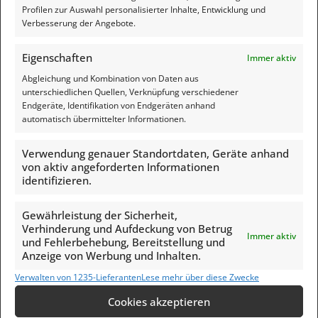
Profilen zur Auswahl personalisierter Inhalte, Entwicklung und
Feedback
Cookie-Richtlinie (EU)
Verbesserung der Angebote.
Eigenschaften
Immer aktiv
Abgleichung und Kombination von Daten aus
Google Rezensionen
unterschiedlichen Quellen, Verknüpfung verschiedener
Endgeräte, Identifikation von Endgeräten anhand
automatisch übermittelter Informationen.
Solide Werte | Aufklärung zum
Vermögensschutz
Verwendung genauer Standortdaten, Geräte anhand
4.9
von aktiv angeforderten Informationen
Basierend auf 74 Bewertungen
identifizieren.
powered by
G
o
o
g
l
e
bewerte uns auf
Gewährleistung der Sicherheit,
Verhinderung und Aufdeckung von Betrug
Immer aktiv
und Fehlerbehebung, Bereitstellung und
Friedrich Jung
Anzeige von Werbung und Inhalten.
letztes Jahr
Verwalten von 1235-Lieferanten
Lese mehr über diese Zwecke
Ja hallo Michael; gerne komme ich 
Die Y
Cookies akzeptieren