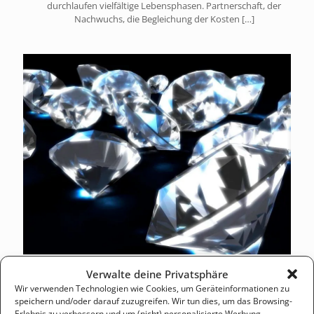
durchlaufen vielfältige Lebensphasen. Partnerschaft, der
Nachwuchs, die Begleichung der Kosten
[…]
Michael Sielmon
März 19, 2019
0
Verwalte deine Privatsphäre
Wir verwenden Technologien wie Cookies, um Geräteinformationen zu
Die Entstehung und Bedeutung von
speichern und/oder darauf zuzugreifen. Wir tun dies, um das Browsing-
Diamanten
Erlebnis zu verbessern und um (nicht) personalisierte Werbung