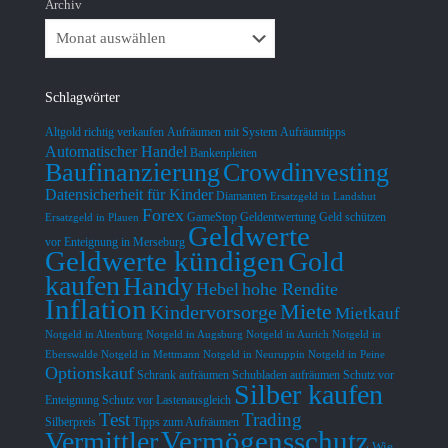
Archiv
Schlagwörter
Altgold richtig verkaufen
Aufräumen mit System
Aufräumtipps
Automatischer Handel
Bankenpleiten
Baufinanzierung
Crowdinvesting
Datensicherheit für Kinder
Diamanten
Ersatzgeld in Landshut
Forex
GameStop
Geldentwertung
Geld schützen
Ersatzgeld in Plauen
Geldwerte
vor Enteignung in Merseburg
Geldwerte kündigen
Gold
kaufen
Handy
Hebel
hohe Rendite
Inflation
Miete
Kindervorsorge
Mietkauf
Notgeld in Altenburg
Notgeld in Augsburg
Notgeld in Aurich
Notgeld in
Eberswalde
Notgeld in Mettmann
Notgeld in Neuruppin
Notgeld in Peine
Optionskauf
Schrank aufräumen
Schubladen aufräumen
Schutz vor
Silber kaufen
Enteignung
Schutz vor Lastenausgleich
Test
Trading
Silberpreis
Tipps zum Aufräumen
Vermögensschutz
Vermittler
Wie