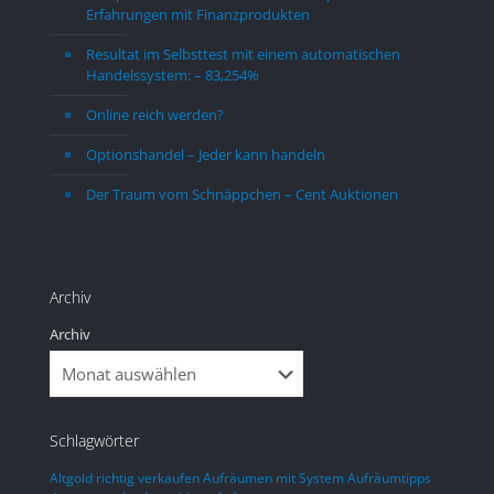
Erfahrungen mit Finanzprodukten
finanziellen Vorteil beim Kauf-Verkauf  
nehme
von Ag - Au im Vergleich zum direkten 
halten
Resultat im Selbsttest mit einem automatischen
Kauf zu erzielen, da man die 
sehen
Handelssystem: – 83,254%
Preisschwankung zum günstigen Kauf 
überh
Online reich werden?
ausnutzen kann. Die Kosten für 
noch 
Lagerung und Verwaltung sind nicht 
wäre,
Optionshandel – Jeder kann handeln
unerheblich. Man sollte schon mit 
ein pa
Der Traum vom Schnäppchen – Cent Auktionen
einem Betrag einsteigen, ab dem etwas 
Leben
reduzierte  Kosten anfallen.
Leben
Im Vergleich zu einem Direktkauf wird 
gegön
sich dieser Aufwand aber sicher lohnen.
entge
Archiv
mit d
Archiv
so nic
was i
Woche
Schlagwörter
Altgold richtig verkaufen
Aufräumen mit System
Aufräumtipps