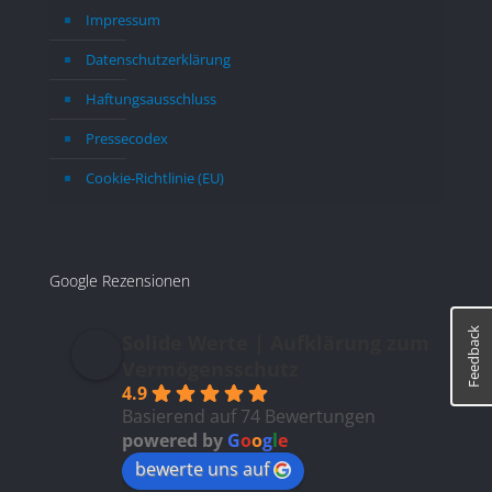
Impressum
Datenschutzerklärung
Haftungsausschluss
Pressecodex
Cookie-Richtlinie (EU)
Google Rezensionen
Feedback
Solide Werte | Aufklärung zum
Vermögensschutz
4.9
Basierend auf 74 Bewertungen
powered by
G
o
o
g
l
e
bewerte uns auf