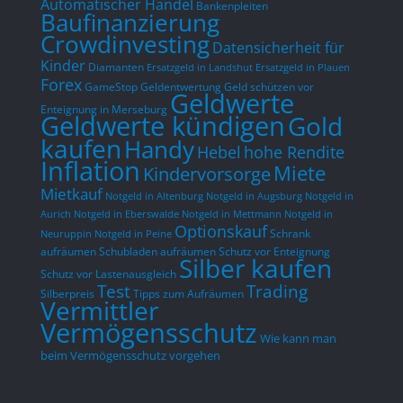
Automatischer Handel
Bankenpleiten
Baufinanzierung
Crowdinvesting
Datensicherheit für
Kinder
Diamanten
Ersatzgeld in Landshut
Ersatzgeld in Plauen
Forex
GameStop
Geldentwertung
Geld schützen vor
Geldwerte
Enteignung in Merseburg
Geldwerte kündigen
Gold
kaufen
Handy
hohe Rendite
Hebel
Inflation
Miete
Kindervorsorge
Mietkauf
Notgeld in Altenburg
Notgeld in Augsburg
Notgeld in
Aurich
Notgeld in Eberswalde
Notgeld in Mettmann
Notgeld in
Optionskauf
Schrank
Neuruppin
Notgeld in Peine
aufräumen
Schubladen aufräumen
Schutz vor Enteignung
Silber kaufen
Schutz vor Lastenausgleich
Test
Trading
Silberpreis
Tipps zum Aufräumen
Vermittler
Vermögensschutz
Wie kann man
beim Vermögensschutz vorgehen