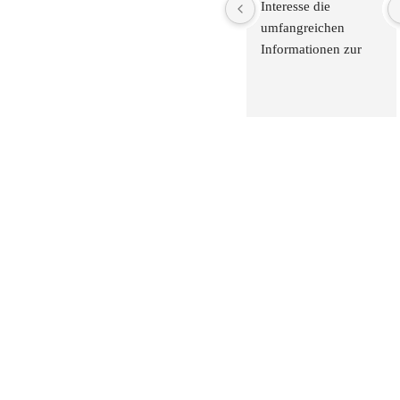
Interesse die 
umfangreichen 
Informationen zur 
Anlagemöglichkeit 
von Edelmetall in 
einem schweizer 
Sicherheitslager in 
den verschieden 
Videos gesehen. Ich 
bin überzeugt, dass 
diese Möglichkeit im 
Zusammenhang mit 
strategischen Gold- 
und Silberkauf und -
verkauf eine 
attraktive 
Möglichkeit ist, um 
einen Schutz vor 
Inflation und dazu 