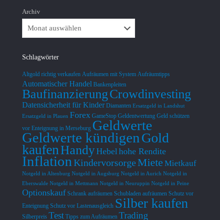
Archiv
Schlagwörter
Altgold richtig verkaufen
Aufräumen mit System
Aufräumtipps
Automatischer Handel
Bankenpleiten
Baufinanzierung
Crowdinvesting
Datensicherheit für Kinder
Diamanten
Ersatzgeld in Landshut
Forex
GameStop
Geldentwertung
Geld schützen
Ersatzgeld in Plauen
Geldwerte
vor Enteignung in Merseburg
Geldwerte kündigen
Gold
kaufen
Handy
Hebel
hohe Rendite
Inflation
Miete
Kindervorsorge
Mietkauf
Notgeld in Altenburg
Notgeld in Augsburg
Notgeld in Aurich
Notgeld in
Eberswalde
Notgeld in Mettmann
Notgeld in Neuruppin
Notgeld in Peine
Optionskauf
Schrank aufräumen
Schubladen aufräumen
Schutz vor
Silber kaufen
Enteignung
Schutz vor Lastenausgleich
Test
Trading
Silberpreis
Tipps zum Aufräumen