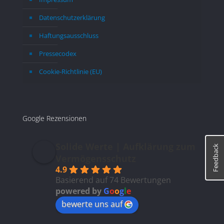
Datenschutzerklärung
Haftungsausschluss
Pressecodex
Cookie-Richtlinie (EU)
Google Rezensionen
Solide Werte | Aufklärung zum
Feedback
Vermögensschutz
4.9
Basierend auf 74 Bewertungen
powered by
G
o
o
g
l
e
bewerte uns auf