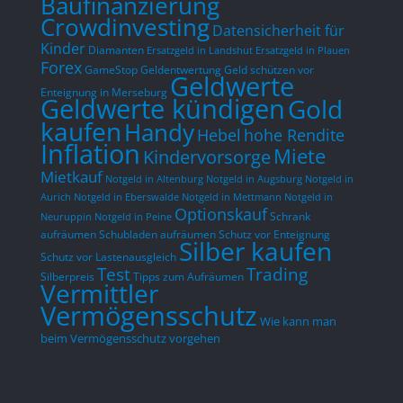
Baufinanzierung
Crowdinvesting
Datensicherheit für
Kinder
Diamanten
Ersatzgeld in Landshut
Ersatzgeld in Plauen
Forex
GameStop
Geldentwertung
Geld schützen vor
Geldwerte
Enteignung in Merseburg
Geldwerte kündigen
Gold
kaufen
Handy
hohe Rendite
Hebel
Inflation
Miete
Kindervorsorge
Mietkauf
Notgeld in Altenburg
Notgeld in Augsburg
Notgeld in
Aurich
Notgeld in Eberswalde
Notgeld in Mettmann
Notgeld in
Optionskauf
Schrank
Neuruppin
Notgeld in Peine
aufräumen
Schubladen aufräumen
Schutz vor Enteignung
Silber kaufen
Schutz vor Lastenausgleich
Test
Trading
Silberpreis
Tipps zum Aufräumen
Vermittler
Vermögensschutz
Wie kann man
beim Vermögensschutz vorgehen