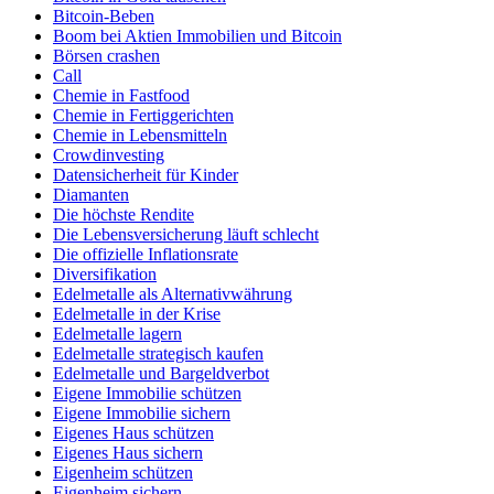
Bitcoin-Beben
Boom bei Aktien Immobilien und Bitcoin
Börsen crashen
Call
Chemie in Fastfood
Chemie in Fertiggerichten
Chemie in Lebensmitteln
Crowdinvesting
Datensicherheit für Kinder
Diamanten
Die höchste Rendite
Die Lebensversicherung läuft schlecht
Die offizielle Inflationsrate
Diversifikation
Edelmetalle als Alternativwährung
Edelmetalle in der Krise
Edelmetalle lagern
Edelmetalle strategisch kaufen
Edelmetalle und Bargeldverbot
Eigene Immobilie schützen
Eigene Immobilie sichern
Eigenes Haus schützen
Eigenes Haus sichern
Eigenheim schützen
Eigenheim sichern