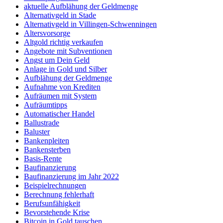
aktuelle Aufblähung der Geldmenge
Alternativgeld in Stade
Alternativgeld in Villingen-Schwenningen
Altersvorsorge
Altgold richtig verkaufen
Angebote mit Subventionen
Angst um Dein Geld
Anlage in Gold und Silber
Aufblähung der Geldmenge
Aufnahme von Krediten
Aufräumen mit System
Aufräumtipps
Automatischer Handel
Ballustrade
Baluster
Bankenpleiten
Bankensterben
Basis-Rente
Baufinanzierung
Baufinanzierung im Jahr 2022
Beispielrechnungen
Berechnung fehlerhaft
Berufsunfähigkeit
Bevorstehende Krise
Bitcoin in Gold tauschen