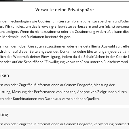
Verwalte deine Privatsphäre
nden Technologien wie Cookies, um Geräteinformationen zu speichern und/oder
en. Wir tun dies, um das Browsing-Erlebnis zu verbessern und um (nicht) personal
nzuzeigen. Wenn du nicht zustimmst oder die Zustimmung widerrufst, kann die
 Merkmale und Funktionen beeinträchtigen.
ten, um dem oben Gesagten zuzustimmen oder eine detaillierte Auswahl zu treff
ird nur auf dieser Seite angewendet. Du kannst deine Einstellungen jederzeit än
lich des Widerrufs deiner Einwilligung, indem du die Schaltflächen in der Cookie-R
t oder auf die Schaltfläche "Einwilligung verwalten" am unteren Bildschirmrand k
tiken
Michael Sielmon
Oktober 13, 2017
Categories
Papierwährungen – Warum es imm
rn von oder Zugriff auf Informationen auf einem Endgerät, Messung der
istung, Messung der Performance von Inhalten, Analyse von Zielgruppen durch
iken oder Kombinationen von Daten aus verschiedenen Quellen.
Die Menschen wenden sich von den Währungen ab und entabl
bekanntesten ist der Bitcoin. Aber
[…]
ting
rn von oder Zugriff auf Informationen auf einem Endgerät, Verwendung reduzier