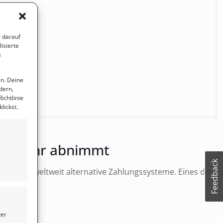
 darauf
isierte
s
en. Deine
dern,
ichtlinie
lickst.
0
er mehr abnimmt
Feedback
ieren weltweit alternative Zahlungssysteme. Eines der
ter