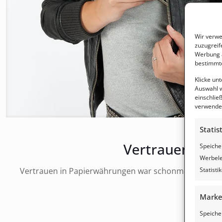
Wir verwe
zuzugreif
Werbung a
bestimmte
Klicke un
Auswahl w
einschließ
verwendes
Statis
Vertrauen in 
Speiche
Werbele
Statist
Vertrauen in Papierwährungen war schonmal größer. 
Marke
Speiche