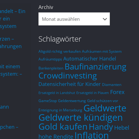
Archiv
andelt – Ein
r ein
ssystem
Schlagwörter
rzen –
fahrungen
Altgold richtig verkaufen
Aufräumen mit System
Automatischer Handel
Aufräumtipps
Baufinanzierung
mit einem
Bankenpleiten
Crowdinvesting
system: –
Heino Molzahn
Jörg Mäse
Datensicherheit für Kinder
Diamanten
vor 1 Jahr
vor 1 Jahr
Forex
Ersatzgeld in Landshut
Ersatzgeld in Plauen
Die YOUTUBE Auftritte sind 
Finde  Michael Si
GameStop
Geldentwertung
Geld schützen vor
Geldwerte
kann
jeweils erfreulich kurz und 
Erklärungen sehr l
Enteignung in Merseburg
Geldwerte kündigen
prägnant ausgeführt und 
erklärt anschaulic
berücksichtigen auch Kleinsparer. 
des Finanzsystem 
Gold kaufen
Handy
pchen –
Hebel
Neben dem 3 Säulen Modell 
Schwäche und der
Antwort des Eigentümers
Antwort des Ei
Inflation
ahr
vor 1 Jahr
hohe Rendite
sollte nach meiner Ansicht der 
Untergangs. Er bez
danke Dir
vielen Dank