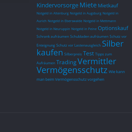
Miete
Kindervorsorge
Mietkauf
Cash-Bestand außerhalb des 
auf historische Dat
Bankensystems einbezogen 
welche Möglichkeit
Notgeld in Altenburg
Notgeld in Augsburg
Notgeld in
werden weil sowohl der digitale 
praktiziert um mö
Aurich
Notgeld in Eberswalde
Notgeld in Mettmann
Optionskauf
EURO naht und auch längere 
Verwerfungen am 
Notgeld in Neuruppin
Notgeld in Peine
Krisenzeiten nicht mehr 
abzufedern. Ich fi
Schrank aufräumen
Schubladen aufräumen
Schutz vor
Silber
ausgeschlossen werden  können.
bleibe dabei.   L.G
Enteignung
Schutz vor Lastenausgleich
kaufen
Test
Silberpreis
Tipps zum
 
Vermittler
Trading
Aufräumen
Vermögensschutz
Wie kann
man beim Vermögensschutz vorgehen