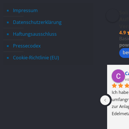
Impressum
Sol
Auf
Datenschutzerklärung
Ver
4.9
Haftungsausschluss
Basi
pow
Pressecodex
be
Cookie-Richtlinie (EU)
C
vo
Ich habe 
umfangre
zur Anla
Edelmeta
Sicherhei
verschie