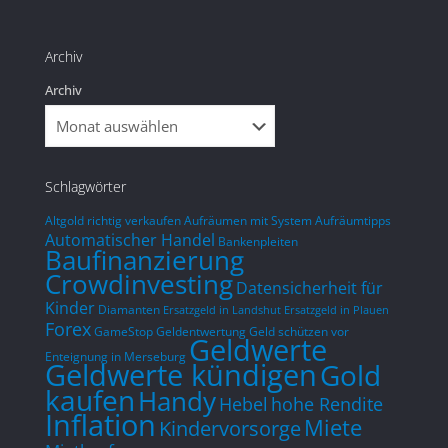
Im Vergleich zu einem Direktkauf wird 
gegön
sich dieser Aufwand aber sicher lohnen.
entge
Archiv
mit d
Archiv
so nic
was i
Woche
Schlagwörter
Altgold richtig verkaufen
Aufräumen mit System
Aufräumtipps
Automatischer Handel
Bankenpleiten
Baufinanzierung
Crowdinvesting
Datensicherheit für
Kinder
Diamanten
Ersatzgeld in Landshut
Ersatzgeld in Plauen
Forex
GameStop
Geldentwertung
Geld schützen vor
Geldwerte
Enteignung in Merseburg
Geldwerte kündigen
Gold
kaufen
Handy
hohe Rendite
Hebel
Inflation
Miete
Kindervorsorge