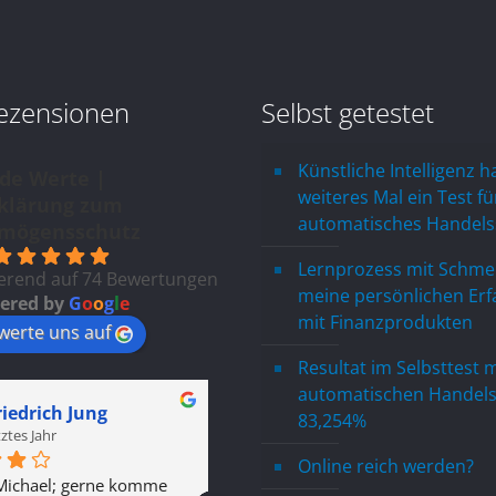
ezensionen
Selbst getestet
Künstliche Intelligenz h
ide Werte |
weiteres Mal ein Test fü
klärung zum
automatisches Handel
mögensschutz
Lernprozess mit Schme
erend auf 74 Bewertungen
meine persönlichen Er
ered by
G
o
o
g
l
e
mit Finanzprodukten
werte uns auf
Resultat im Selbsttest 
automatischen Handels
riedrich Jung
Heino Molzahn
83,254%
tztes Jahr
letztes Jahr
Online reich werden?
 Michael; gerne komme 
Die YOUTUBE Auftritte sind 