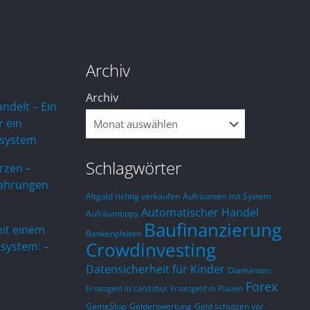
Archiv
Archiv
andelt – Ein
r ein
ssystem
Schlagwörter
rzen –
fahrungen
Altgold richtig verkaufen
Aufräumen mit System
Automatischer Handel
Aufräumtipps
Baufinanzierung
mit einem
Bankenpleiten
Crowdinvesting
system: –
Jörg Mäser
Thomas D
Datensicherheit für Kinder
Diamanten
letztes Jahr
letztes Jahr
Forex
Ersatzgeld in Landshut
Ersatzgeld in Plauen
Finde  Michael Sielmons 
Ich bin absolut be
GameStop
Geldentwertung
Geld schützen vor