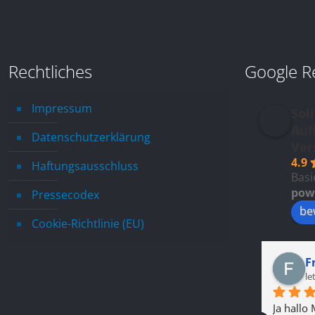
Rechtliches
Google R
Impressum
Sol
Auf
Datenschutzerklärung
Ver
4.9
Haftungsausschluss
Basi
pow
Pressecodex
be
Cookie-Richtlinie (EU)
Carlgustav Distel
F
letztes Jahr
le
Ich habe mit Interesse die 
Ja hallo