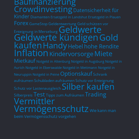
Baufinanzierung
Crowdinvesting
Datensicherheit für
Kinder
Diamanten
Ersatzgeld in Landshut
Ersatzgeld in Plauen
Forex
GameStop
Geldentwertung
Geld schützen vor
Geldwerte
Enteignung in Merseburg
Geldwerte kündigen
Gold
kaufen
Handy
hohe Rendite
Hebel
Inflation
Miete
Kindervorsorge
Mietkauf
Notgeld in Altenburg
Notgeld in Augsburg
Notgeld in
Aurich
Notgeld in Eberswalde
Notgeld in Mettmann
Notgeld in
Optionskauf
Schrank
Neuruppin
Notgeld in Peine
aufräumen
Schubladen aufräumen
Schutz vor Enteignung
Silber kaufen
Schutz vor Lastenausgleich
Test
Trading
Silberpreis
Tipps zum Aufräumen
Vermittler
Vermögensschutz
Wie kann man
beim Vermögensschutz vorgehen