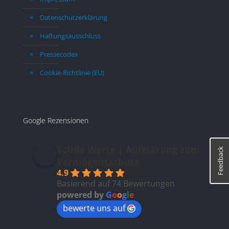
Datenschutzerklärung
Haftungsausschluss
Pressecodex
Cookie-Richtlinie (EU)
Google Rezensionen
Solide Werte | Aufklärung zum
Feedback
Vermögensschutz
4.9
Basierend auf 74 Bewertungen
powered by
G
o
o
g
l
e
bewerte uns auf