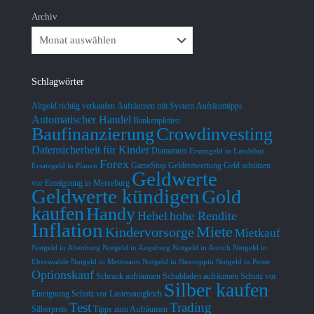
Archiv
Schlagwörter
Altgold richtig verkaufen
Aufräumen mit System
Aufräumtipps
Automatischer Handel
Bankenpleiten
Baufinanzierung
Crowdinvesting
Datensicherheit für Kinder
Diamanten
Ersatzgeld in Landshut
Forex
GameStop
Geldentwertung
Geld schützen
Ersatzgeld in Plauen
Geldwerte
vor Enteignung in Merseburg
Geldwerte kündigen
Gold
kaufen
Handy
Hebel
hohe Rendite
Inflation
Miete
Kindervorsorge
Mietkauf
Notgeld in Altenburg
Notgeld in Augsburg
Notgeld in Aurich
Notgeld in
Eberswalde
Notgeld in Mettmann
Notgeld in Neuruppin
Notgeld in Peine
Optionskauf
Schrank aufräumen
Schubladen aufräumen
Schutz vor
Silber kaufen
Enteignung
Schutz vor Lastenausgleich
Test
Trading
Silberpreis
Tipps zum Aufräumen