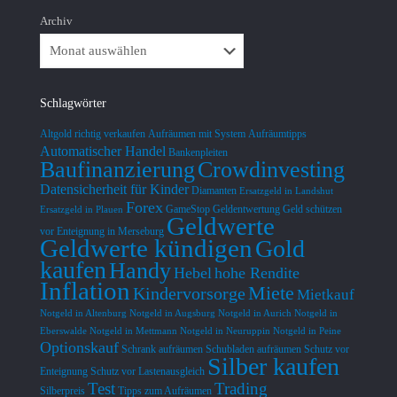
Archiv
Schlagwörter
Altgold richtig verkaufen
Aufräumen mit System
Aufräumtipps
Automatischer Handel
Bankenpleiten
Baufinanzierung
Crowdinvesting
Datensicherheit für Kinder
Diamanten
Ersatzgeld in Landshut
Forex
GameStop
Geldentwertung
Geld schützen
Ersatzgeld in Plauen
Geldwerte
vor Enteignung in Merseburg
Geldwerte kündigen
Gold
kaufen
Handy
Hebel
hohe Rendite
Inflation
Miete
Kindervorsorge
Mietkauf
Notgeld in Altenburg
Notgeld in Augsburg
Notgeld in Aurich
Notgeld in
Eberswalde
Notgeld in Mettmann
Notgeld in Neuruppin
Notgeld in Peine
Optionskauf
Schrank aufräumen
Schubladen aufräumen
Schutz vor
Silber kaufen
Enteignung
Schutz vor Lastenausgleich
Test
Trading
Silberpreis
Tipps zum Aufräumen