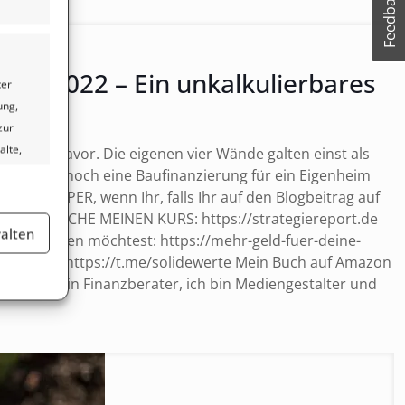
Feedback
ahr 2022 – Ein unkalkulierbares
ter
ung,
zur
alte,
ch Jahre davor. Die eigenen vier Wände galten einst als
nn, heute noch eine Baufinanzierung für ein Eigenheim
 wäre SUPER, wenn Ihr, falls Ihr auf den Blogbeitrag auf
_____ BESUCHE MEINEN KURS: https://strategiereport.de
er aktiv
alten
nders anlegen möchtest: https://mehr-geld-fuer-deine-
 Telegram: https://t.me/solidewerte Mein Buch auf Amazon
h bin kein Finanzberater, ich bin Mediengestalter und