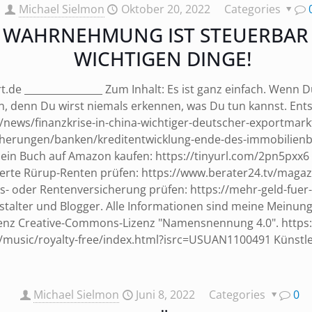
Michael Sielmon
Oktober 20, 2022
Categories
NE WAHRNEHMUNG IST STEUERBAR 
WICHTIGEN DINGE!
ort.de ________________ Zum Inhalt: Es ist ganz einfach. Wen
, denn Du wirst niemals erkennen, was Du tun kannst. Entsch
n/news/finanzkrise-in-china-wichtiger-deutscher-exportma
herungen/banken/kreditentwicklung-ende-des-immobilienbo
ein Buch auf Amazon kaufen: https://tinyurl.com/2pn5pxx6 K
ewerte Rürup-Renten prüfen: https://www.berater24.tv/maga
ns- oder Rentenversicherung prüfen: https://mehr-geld-fuer-
estalter und Blogger. Alle Informationen sind meine Meinung
enz Creative-Commons-Lizenz "Namensnennung 4.0". https:/
music/royalty-free/index.html?isrc=USUAN1100491 Künstle
Michael Sielmon
Juni 8, 2022
Categories
0