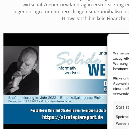
wirtschaft/neuer-nrw-landtag-in-erster-sitzung-
jugendprogramm-im-oerr-drogen-sex-kannibalismus-un
Hinweis: Ich bin kein Finanzbe
Wir verwe
zuzugreif
Werbung a
bestimmte
Klicke un
Auswahl w
einschließ
verwendes
Statis
Speiche
Werbele