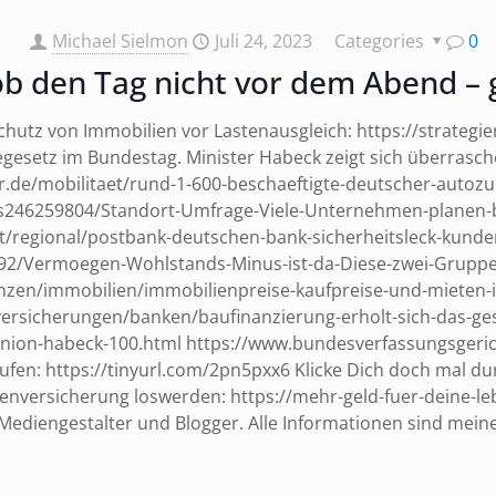
Michael Sielmon
Juli 24, 2023
Categories
0
b den Tag nicht vor dem Abend – 
utz von Immobilien vor Lastenausgleich: https://strategier
gesetz im Bundestag. Minister Habeck zeigt sich überrasche
r.de/mobilitaet/rund-1-600-beschaeftigte-deutscher-autozul
lus246259804/Standort-Umfrage-Viele-Unternehmen-planen-
ft/regional/postbank-deutschen-bank-sicherheitsleck-kund
1892/Vermoegen-Wohlstands-Minus-ist-da-Diese-zwei-Grup
anzen/immobilien/immobilienpreise-kaufpreise-und-mieten-
ersicherungen/banken/baufinanzierung-erholt-sich-das-ges
union-habeck-100.html https://www.bundesverfassungsgeri
ufen: https://tinyurl.com/2pn5pxx6 Klicke Dich doch mal dur
enversicherung loswerden: https://mehr-geld-fuer-deine-leb
in Mediengestalter und Blogger. Alle Informationen sind me