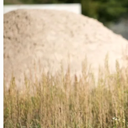
Gewäh
von B
Werbu