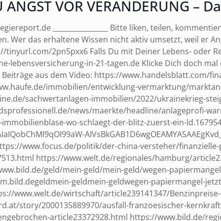
 ANGST VOR VERÄNDERUNG – Dann 
report.de ________________ Bitte liken, teilen, kommentier
en. Wer das erhaltene Wissen nicht aktiv umsetzt, weil er Ang
://tinyurl.com/2pn5pxx6 Falls Du mit Deiner Lebens- oder R
e-lebensversicherung-in-21-tagen.de Klicke Dich doch mal d
___ Beiträge aus dem Video: https://www.handelsblatt.com/
ww.haufe.de/immobilien/entwicklung-vermarktung/marktanal
ne.de/sachwertanlagen-immobilien/2022/ukrainekrieg-steig
dsprofessionell.de/news/maerkte/headline/anlageprofi-war
-immobilienblase-wo-schlaegt-der-blitz-zuerst-ein-ld.1679
IaIQobChMI9qOI99aW-AIVsBkGAB1D6wgOEAMYASAAEgKvd_D_Bw
tps://www.focus.de/politik/der-china-versteher/finanzielle
13.html https://www.welt.de/regionales/hamburg/article23
/www.bild.de/geld/mein-geld/mein-geld/wegen-papiermangel
sm.bild.degeldmein-geldmein-geldwegen-papiermangel-jetz
://www.welt.de/wirtschaft/article239141347/Benzinpreise-
d.at/story/2000135889970/ausfall-franzoesischer-kernkraft
gebrochen-article23372928.html https://www.bild.de/region