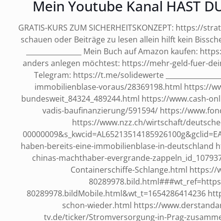
Mein Youtube Kanal HAST DU
GRATIS-KURS ZUM SICHERHEITSKONZEPT: https://strategie
schauen oder Beiträge zu lesen allein hilft kein Bissch
________________ Mein Buch auf Amazon kaufen: https
anders anlegen möchtest: https://mehr-geld-fuer-dein
Telegram: https://t.me/solidewerte _____________
immobilienblase-voraus/28369198.html https://w
bundesweit_84324_489244.html https://www.cash-onli
vadis-baufinanzierung/591594/ https://www.fon
https://www.nzz.ch/wirtschaft/deutsche
00000009&s_kwcid=AL65213514185926100g&gclid=EA
haben-bereits-eine-immobilienblase-in-deutschland ht
chinas-machthaber-evergrande-zappeln_id_1079375
Containerschiffe-Schlange.html https:/
80289978.bild.html###wt_ref=http
80289978.bildMobile.html&wt_t=1654286414236 https
schon-wieder.html https://www.derstandar
tv.de/ticker/Stromversorgung-in-Prag-zusammen