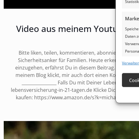
Statist
Marke
Video aus meinem Youtube Kan
Speiche
Daten z
Verwend
Personal
Bitte liken, teilen, kommentieren, abonnieren! Dank
Entwick
Sicherheitsanker für Familien. Heute erkennt man, 
Verwalten
einzugehen, erfährst Du in diesem Beitrag. Quelle: ht
meinem Blog klickt, mir auch dort einen Kommentar 
Eigen
Cook
________________ Falls Du mit Deiner Lebens- oder
Abgleic
lebensversicherung-in-21-tagen.de Klicke Dich doch ma
Verknüp
kaufen: https://www.amazon.de/s?k=michael+sielmon&
automat
Verwe
angefo