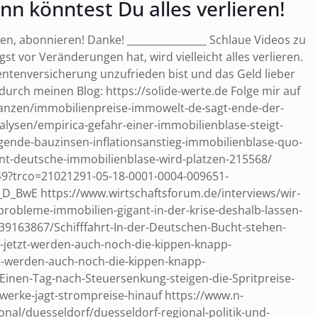
könntest Du alles verlieren!
en, abonnieren! Danke! ________________ Schlaue Videos zu
st vor Veränderungen hat, wird vielleicht alles verlieren.
entenversicherung unzufrieden bist und das Geld lieber
urch meinen Blog: https://solide-werte.de Folge mir auf
finanzen/immobilienpreise-immowelt-de-sagt-ende-der-
ysen/empirica-gefahr-einer-immobilienblase-steigt-
ende-bauzinsen-inflationsanstieg-immobilienblase-quo-
nt-deutsche-immobilienblase-wird-platzen-215568/
549?trco=21021291-05-18-0001-0004-009651-
E https://www.wirtschaftsforum.de/interviews/wir-
-probleme-immobilien-gigant-in-der-krise-deshalb-lassen-
9163867/Schifffahrt-In-der-Deutschen-Bucht-stehen-
-jetzt-werden-auch-noch-die-kippen-knapp-
t-werden-auch-noch-die-kippen-knapp-
Einen-Tag-nach-Steuersenkung-steigen-die-Spritpreise-
werke-jagt-strompreise-hinauf https://www.n-
al/duesseldorf/duesseldorf-regional-politik-und-