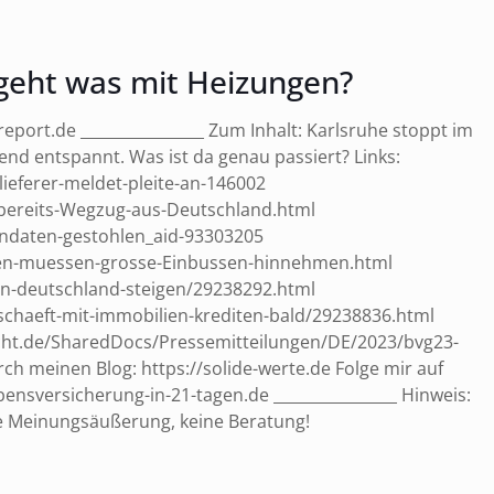
geht was mit Heizungen?
eport.de ________________ Zum Inhalt: Karlsruhe stoppt im
nd entspannt. Was ist da genau passiert? Links:
ieferer-meldet-pleite-an-146002
bereits-Wegzug-aus-Deutschland.html
endaten-gestohlen_aid-93303205
pen-muessen-grosse-Einbussen-hinnehmen.html
in-deutschland-steigen/29238292.html
chaeft-mit-immobilien-krediten-bald/29238836.html
cht.de/SharedDocs/Pressemitteilungen/DE/2023/bvg23-
ch meinen Blog: https://solide-werte.de Folge mir auf
ensversicherung-in-21-tagen.de ________________ Hinweis:
ine Meinungsäußerung, keine Beratung!