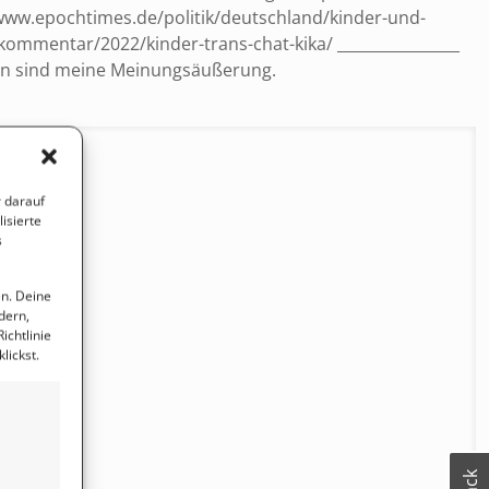
//www.epochtimes.de/politik/deutschland/kinder-und-
ommentar/2022/kinder-trans-chat-kika/ ________________
onen sind meine Meinungsäußerung.
 darauf
isierte
s
en. Deine
dern,
ichtlinie
lickst.