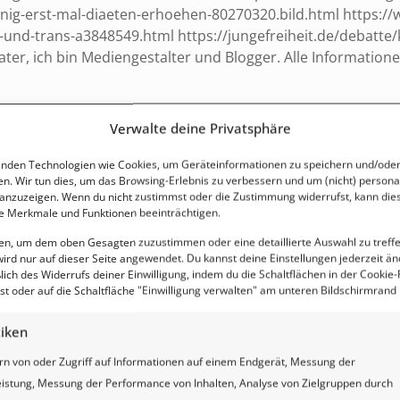
einig-erst-mal-diaeten-erhoehen-80270320.bild.html https:
d-trans-a3848549.html https://jungefreiheit.de/debatte/k
rater, ich bin Mediengestalter und Blogger. Alle Informati
Verwalte deine Privatsphäre
nden Technologien wie Cookies, um Geräteinformationen zu speichern und/oder
en. Wir tun dies, um das Browsing-Erlebnis zu verbessern und um (nicht) personal
nzuzeigen. Wenn du nicht zustimmst oder die Zustimmung widerrufst, kann die
 Merkmale und Funktionen beeinträchtigen.
ten, um dem oben Gesagten zuzustimmen oder eine detaillierte Auswahl zu treff
ird nur auf dieser Seite angewendet. Du kannst deine Einstellungen jederzeit än
lich des Widerrufs deiner Einwilligung, indem du die Schaltflächen in der Cookie-R
t oder auf die Schaltfläche "Einwilligung verwalten" am unteren Bildschirmrand k
tiken
rn von oder Zugriff auf Informationen auf einem Endgerät, Messung der
istung, Messung der Performance von Inhalten, Analyse von Zielgruppen durch