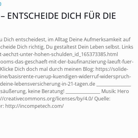
0
– ENTSCHEIDE DICH FÜR DIE
n Du Dich entscheidest, im Alltag Deine Aufmerksamkeit auf
eide Dich richtig, Du gestaltest Dein Leben selbst. Links
rkt-aechzt-unter-hohen-schulden_id_165373385.html
oms-das-geschaeft-mit-der-baufinanzierung-laeuft-fuer-
licke Dich doch mal durch meinen Blog: https://solide-
zine/basisrente-ruerup-kuendigen-widerruf-widerspruch-
deine-lebensversicherung-in-21-tagen.de ________________
säußerung, keine Beratung! ________________ Musik: Hero
/creativecommons.org/licenses/by/4.0/ Quelle:
r: http://incompetech.com/