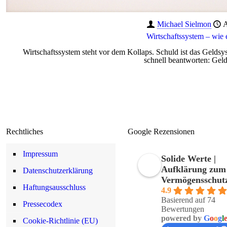
Michael Sielmon
A
Wirtschaftssystem – wie 
Wirtschaftssystem steht vor dem Kollaps. Schuld ist das Geldsyst
schnell beantworten: Gel
Rechtliches
Google Rezensionen
Impressum
Solide Werte |
Aufklärung zum
Datenschutzerklärung
Vermögensschut
Haftungsausschluss
4.9
Basierend auf 74
Pressecodex
Bewertungen
powered by
G
o
o
g
l
Cookie-Richtlinie (EU)