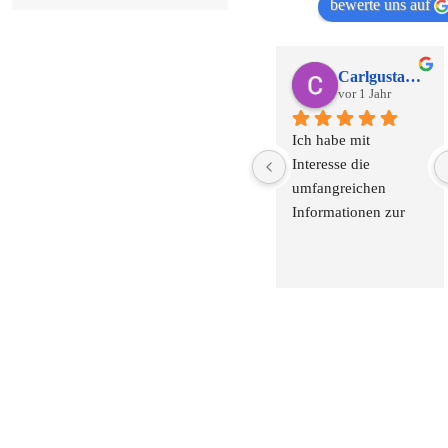
bewerte uns auf
Carlgustav Distel
vor 1 Jahr
Ich habe mit 
Interesse die 
umfangreichen 
Informationen zur 
Anlagemöglichkeit 
von Edelmetall in 
einem schweizer 
Sicherheitslager in 
den verschieden 
Videos gesehen. Ich 
bin überzeugt, dass 
diese Möglichkeit im 
Zusammenhang mit 