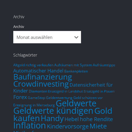
Im Vergleich zu einem Direktkauf wird 
gegön
sich dieser Aufwand aber sicher lohnen.
entge
Archiv
mit d
Archiv
so nic
was i
Woche
Schlagwörter
Altgold richtig verkaufen
Aufräumen mit System
Aufräumtipps
Automatischer Handel
Bankenpleiten
Baufinanzierung
Crowdinvesting
Datensicherheit für
Kinder
Diamanten
Ersatzgeld in Landshut
Ersatzgeld in Plauen
Forex
GameStop
Geldentwertung
Geld schützen vor
Geldwerte
Enteignung in Merseburg
Geldwerte kündigen
Gold
kaufen
Handy
hohe Rendite
Hebel
Inflation
Miete
Kindervorsorge