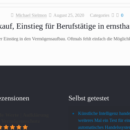
Michael Sielmon
August 25, 2020
Categories
0
uf, Einstieg für Berufstätige in ernst
r Einstieg in den Vermögensaufbau. Oftmals fehlt einfach die Möglichk
ezensionen
Selbst getestet
Künstliche Intelligenz hande
de Werte | Aufklärung
weiteres Mal ein Test für ein
 Vermögensschutz
automatisches Handelssyst