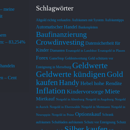
Schlagwörter
 – meine
it
Altgold richtig verkaufen
Aufräumen mit System
Aufräumtipps
Automatischer Handel
Bankenpleiten
Baufinanzierung
inem
Heino Molzahn
Jörg Mäse
vor 1 Jahr
vor 1 Jahr
Crowdinvesting
em: – 83,254%
Datensicherheit für
Kinder
Diamanten
Ersatzgeld in Landshut
Ersatzgeld in Plauen
Die YOUTUBE Auftritte sind jeweils 
Finde  Michael Siel
Forex
GameStop
Geldentwertung
Geld schützen vor
erfreulich kurz und prägnant 
Erklärungen sehr leh
Geldwerte
 handeln
Enteignung in Merseburg
ausgeführt und berücksichtigen auch 
anschaulich die Fun
Geldwerte kündigen
Gold
Kleinsparer. Neben dem 3 Säulen 
Finanzsystem ,dere
n – Cent
kaufen
Handy
Modell sollte nach meiner Ansicht 
deren möglichen Un
Hebel
hohe Rendite
Antwort des Eigentümers
Antwort des Eige
vor 1 Jahr
Inflation
der Cash-Bestand außerhalb des 
bezieht sich dazu au
danke Dir
vielen Dank
Miete
Kindervorsorge
Bankensystems einbezogen werden 
Daten. Er zeigt auf
Mietkauf
Notgeld in Altenburg
Notgeld in Augsburg
Notgeld
weil sowohl der digitale EURO naht 
Möglichkeiten er  pr
in Aurich
Notgeld in Eberswalde
Notgeld in Mettmann
Notgeld in
und auch längere Krisenzeiten nicht 
mögliche Verwerfu
Optionskauf
Schrank
Neuruppin
Notgeld in Peine
mehr ausgeschlossen werden  
Finanzmarkt abzufed
aufräumen
Schubladen aufräumen
Schutz vor Enteignung
Schutz
können.
es gut und bleibe d
Silber kaufen