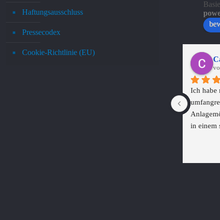
Basi
Haftungsausschluss
powe
bew
Pressecodex
Cookie-Richtlinie (EU)
Ca
vo
Ich habe m
umfangrei
Anlagemög
in einem 
in den ve
Ich bin ü
Möglichk
strategis
und -verka
Möglichke
Inflation