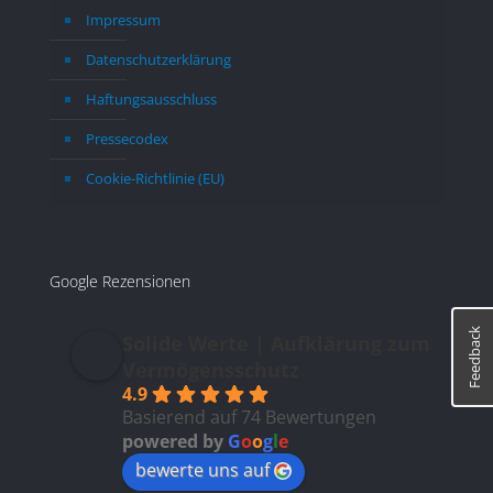
Impressum
Datenschutzerklärung
Haftungsausschluss
Pressecodex
Cookie-Richtlinie (EU)
Google Rezensionen
Feedback
Solide Werte | Aufklärung zum
Vermögensschutz
4.9
Basierend auf 74 Bewertungen
powered by
G
o
o
g
l
e
bewerte uns auf