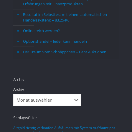
Erfahrungen mit Finanzprodukten
finanziellen Vorteil beim Kauf-Verkauf  
nehme
von Ag - Au im Vergleich zum direkten 
halten
Resultat im Selbsttest mit einem automatischen
Kauf zu erzielen, da man die 
sehen
Handelssystem: – 83,254%
Preisschwankung zum günstigen Kauf 
überh
Online reich werden?
ausnutzen kann. Die Kosten für 
noch 
Lagerung und Verwaltung sind nicht 
wäre,
Optionshandel – Jeder kann handeln
unerheblich. Man sollte schon mit 
ein pa
Der Traum vom Schnäppchen – Cent Auktionen
einem Betrag einsteigen, ab dem etwas 
Leben
reduzierte  Kosten anfallen.
Leben
Im Vergleich zu einem Direktkauf wird 
gegön
sich dieser Aufwand aber sicher lohnen.
entge
Archiv
mit d
Archiv
so nic
was i
Woche
Schlagwörter
Altgold richtig verkaufen
Aufräumen mit System
Aufräumtipps