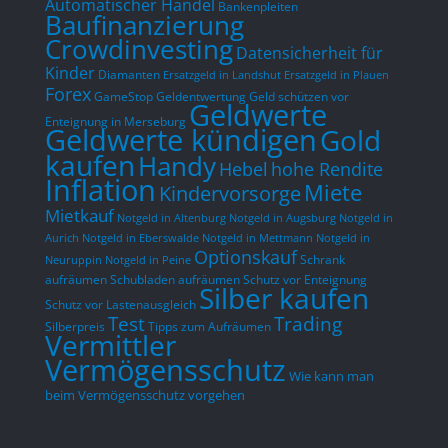
Automatischer Handel
Bankenpleiten
Baufinanzierung
Crowdinvesting
Datensicherheit für
Kinder
Diamanten
Ersatzgeld in Landshut
Ersatzgeld in Plauen
Forex
GameStop
Geldentwertung
Geld schützen vor
Geldwerte
Enteignung in Merseburg
Geldwerte kündigen
Gold
kaufen
Handy
hohe Rendite
Hebel
Inflation
Miete
Kindervorsorge
Mietkauf
Notgeld in Altenburg
Notgeld in Augsburg
Notgeld in
Aurich
Notgeld in Eberswalde
Notgeld in Mettmann
Notgeld in
Optionskauf
Schrank
Neuruppin
Notgeld in Peine
aufräumen
Schubladen aufräumen
Schutz vor Enteignung
Silber kaufen
Schutz vor Lastenausgleich
Test
Trading
Silberpreis
Tipps zum Aufräumen
Vermittler
Vermögensschutz
Wie kann man
beim Vermögensschutz vorgehen