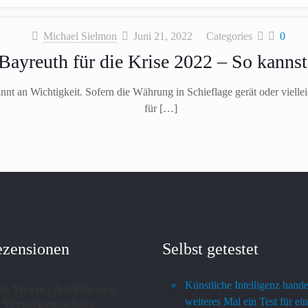
Michael Sielmon
Juni 21, 2022
Categories
0
Bayreuth für die Krise 2022 – So kanns
nt an Wichtigkeit. Sofern die Währung in Schieflage gerät oder viell
für
[…]
ezensionen
Selbst getestet
Künstliche Intelligenz hande
de Werte | Aufklärung
weiteres Mal ein Test für ein
 Vermögensschutz