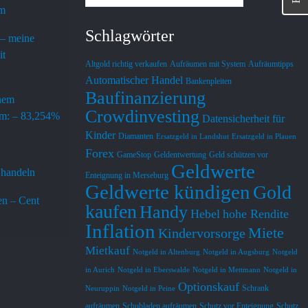
em
Schlagwörter
 – meine
it
Altgold richtig verkaufen
Aufräumen mit System
Aufräumtipps
Automatischer Handel
Bankenpleiten
Baufinanzierung
inem
Heino Molzahn
Jörg Mäse
vor 1 Jahr
vor 1 Jahr
Crowdinvesting
em: – 83,254%
Datensicherheit für
Kinder
Diamanten
Ersatzgeld in Landshut
Ersatzgeld in Plauen
Die YOUTUBE Auftritte sind jeweils 
Finde  Michael Siel
Forex
GameStop
Geldentwertung
Geld schützen vor
erfreulich kurz und prägnant 
Erklärungen sehr leh
Geldwerte
 handeln
Enteignung in Merseburg
ausgeführt und berücksichtigen auch 
anschaulich die Fun
Geldwerte kündigen
Gold
Kleinsparer. Neben dem 3 Säulen 
Finanzsystem ,dere
n – Cent
kaufen
Handy
Modell sollte nach meiner Ansicht 
deren möglichen Un
Hebel
hohe Rendite
Antwort des Eigentümers
Antwort des Eige
vor 1 Jahr
Inflation
der Cash-Bestand außerhalb des 
bezieht sich dazu au
danke Dir
vielen Dank
Miete
Kindervorsorge
Bankensystems einbezogen werden 
Daten. Er zeigt auf
Mietkauf
Notgeld in Altenburg
Notgeld in Augsburg
Notgeld
weil sowohl der digitale EURO naht 
Möglichkeiten er  pr
in Aurich
Notgeld in Eberswalde
Notgeld in Mettmann
Notgeld in
und auch längere Krisenzeiten nicht 
mögliche Verwerfu
Optionskauf
Schrank
Neuruppin
Notgeld in Peine
mehr ausgeschlossen werden  
Finanzmarkt abzufed
aufräumen
Schubladen aufräumen
Schutz vor Enteignung
Schutz