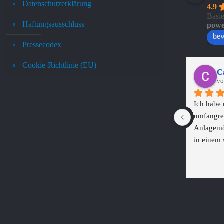
Datenschutzerklärung
4.9
Basi
Haftungsausschluss
powe
bew
Pressecodex
Cookie-Richtlinie (EU)
Ca
vo
Ich habe m
umfangrei
Anlagemög
in einem 
in den ve
Ich bin ü
Möglichk
strategis
und -verka
Möglichke