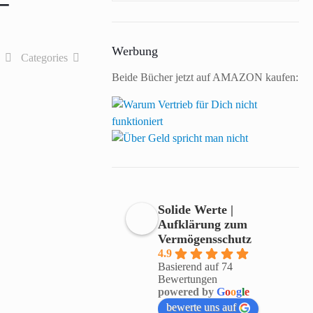
–
Werbung
s
Categories
Beide Bücher jetzt auf AMAZON kaufen:
Solide Werte |
Aufklärung zum
Vermögensschutz
4.9
Basierend auf 74
Bewertungen
powered by
G
o
o
g
l
e
bewerte uns auf