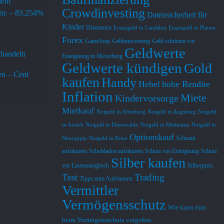
inem
Heino Molzahn
Jörg Mäse
vor 1 Jahr
vor 1 Jahr
Crowdinvesting
em: – 83,254%
Datensicherheit für
Kinder
Diamanten
Ersatzgeld in Landshut
Ersatzgeld in Plauen
Die YOUTUBE Auftritte sind jeweils 
Finde  Michael Siel
Forex
GameStop
Geldentwertung
Geld schützen vor
erfreulich kurz und prägnant 
Erklärungen sehr leh
Geldwerte
 handeln
Enteignung in Merseburg
ausgeführt und berücksichtigen auch 
anschaulich die Fun
Geldwerte kündigen
Gold
Kleinsparer. Neben dem 3 Säulen 
Finanzsystem ,dere
n – Cent
kaufen
Handy
Modell sollte nach meiner Ansicht 
deren möglichen Un
Hebel
hohe Rendite
Antwort des Eigentümers
Antwort des Eige
vor 1 Jahr
Inflation
der Cash-Bestand außerhalb des 
bezieht sich dazu au
danke Dir
vielen Dank
Miete
Kindervorsorge
Bankensystems einbezogen werden 
Daten. Er zeigt auf
Mietkauf
Notgeld in Altenburg
Notgeld in Augsburg
Notgeld
weil sowohl der digitale EURO naht 
Möglichkeiten er  pr
in Aurich
Notgeld in Eberswalde
Notgeld in Mettmann
Notgeld in
und auch längere Krisenzeiten nicht 
mögliche Verwerfu
Optionskauf
Schrank
Neuruppin
Notgeld in Peine
mehr ausgeschlossen werden  
Finanzmarkt abzufed
aufräumen
Schubladen aufräumen
Schutz vor Enteignung
Schutz
können.
es gut und bleibe d
Silber kaufen
vor Lastenausgleich
Silberpreis
Test
Trading
Tipps zum Aufräumen
Vermittler
Vermögensschutz
Wie kann man
beim Vermögensschutz vorgehen