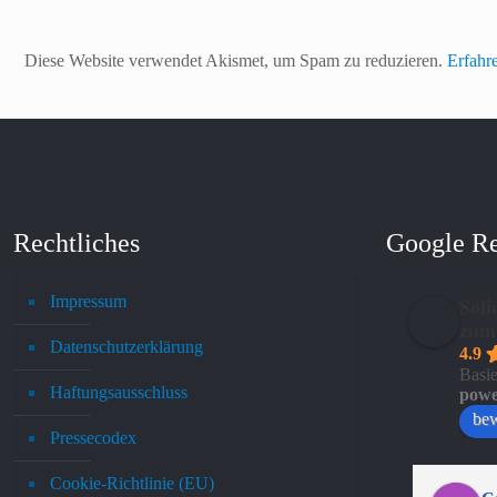
Diese Website verwendet Akismet, um Spam zu reduzieren.
Erfahr
Rechtliches
Google R
Impressum
Soli
zum
Datenschutzerklärung
4.9
Basi
Haftungsausschluss
powe
bew
Pressecodex
Cookie-Richtlinie (EU)