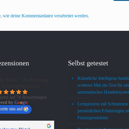
e, wie deine Kommentardaten verarbeitet werden.
ezensionen
Selbst getestet
Künstliche Intelligenz hande
de Werte | Aufklärung
weiteres Mal ein Test für ein
 Vermögensschutz
automatisches Handelssyst
erend auf 74 Bewertungen
red by
G
o
o
g
l
e
Lernprozess mit Schmerzen
erte uns auf
persönlichen Erfahrungen m
Finanzprodukten