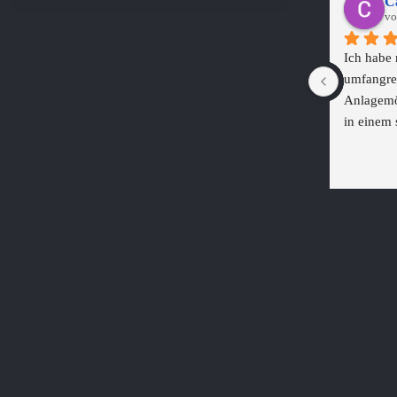
Ca
vo
Ich habe m
umfangrei
Anlagemög
in einem 
in den ve
Ich bin ü
Möglichk
strategis
und -verka
Möglichke
Inflation
sicherere
Edelmetal
Über die G
man tatsäc
einen fin