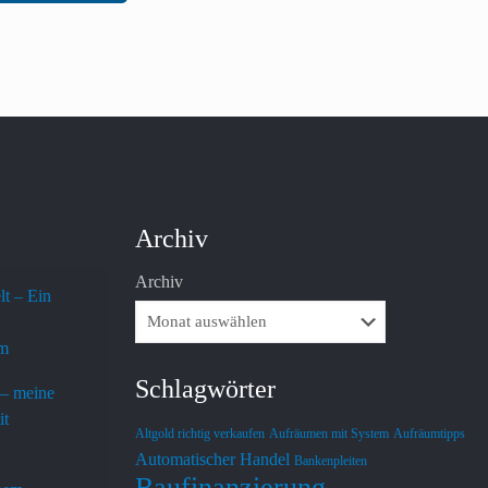
Archiv
Archiv
lt – Ein
em
Schlagwörter
 – meine
it
Altgold richtig verkaufen
Aufräumen mit System
Aufräumtipps
Automatischer Handel
Bankenpleiten
Baufinanzierung