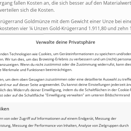
rgang fallen Kosten an, die sich besser auf den Materialwert 
Info
erteilen sich die Kosten.
Anla
Edelm
e Krügerrand Goldmünze mit dem Gewicht einer Unze bei ei
schwe
 kosteten vier ¼ Unzen Gold-Krügerrand 1.911,80 und zehn
in d
geseh
Verwalte deine Privatsphäre
dass 
goldbarren kostete beim oben betrachteten Händler 5.734,59
Zusa
rren 6.482,00 Euro. Was für ein Unterschied!
nden Technologien wie Cookies, um Geräteinformationen zu speichern und/oder
en. Wir tun dies, um das Browsing-Erlebnis zu verbessern und um (nicht) personal
stra
nzuzeigen. Wenn du nicht zustimmst oder die Zustimmung widerrufst, kann die
chte extremer. Hier schlägt zusätzlich noch die Mehrwertst
Silbe
 Merkmale und Funktionen beeinträchtigen.
ifferenzbesteuerte Münzbarren oder Münzen gekauft werde
eine 
iben nur die Münzen als Empfehlung für den Notgroschen.
ten, um dem oben Gesagten zuzustimmen oder eine detaillierte Auswahl zu treff
ist, 
ird nur auf dieser Seite angewendet. Du kannst deine Einstellungen jederzeit än
Infla
lich des Widerrufs deiner Einwilligung, indem du die Schaltflächen in der Cookie-R
sein. Bleiben wir beim Händler aus dem Gold-Beispiel und
t oder auf die Schaltfläche "Einwilligung verwalten" am unteren Bildschirmrand k
eines
kostete 28,67 Euro. Vier Silbermünzen mit Gewicht von ¼ Un
das E
tiken
erhal
, denn bei einem Notgroschen werden genau diese kleinen
Silbe
rn von oder Zugriff auf Informationen auf einem Endgerät, Messung der
was man hat. Große Barren oder Münzen wären da unzweckmä
tatsä
istung, Messung der Performance von Inhalten, Analyse von Zielgruppen durch
i haben wird.