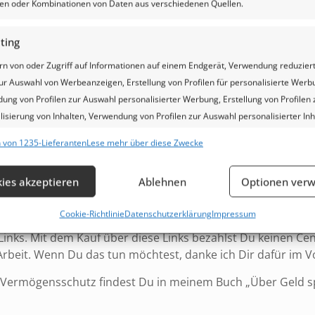
einen
iken oder Kombinationen von Daten aus verschiedenen Quellen.
beim
Au i
ting
gefüge zu orientieren. Doch in den Preisen von heute sind 
direk
rn von oder Zugriff auf Informationen auf einem Endgerät, Verwendung reduzier
ht in den Waren eingepreist werden. Ein Notgroschen von h
da m
ur Auswahl von Werbeanzeigen, Erstellung von Profilen für personalisierte Werb
 um eine Familie über Wasser zu halten und mit dem Nötigst
Prei
ung von Profilen zur Auswahl personalisierter Werbung, Erstellung von Profilen 
güns
isierung von Inhalten, Verwendung von Profilen zur Auswahl personalisierter Inh
kann.
eiten instabiler oder zusammengebrochener Währungen ein
lung und Verbesserung der Angebote.
Lage
 von 1235-Lieferanten
Lese mehr über diese Zwecke
hten in der Regel andere Tauschkurse als in geordneten 
sind 
schaften
an einen Notgroschen aufbauen
Imm
Man s
ies akzeptieren
Ablehnen
Optionen verw
einem
hung und Kombination von Daten aus unterschiedlichen Quellen,
 schwere Krisen aufzubauen, kannst Du gern die folgenden
fung verschiedener Endgeräte, Identifikation von Endgeräten anhand
ab d
Cookie-Richtlinie
Datenschutzerklärung
Impressum
elt sehr zuverlässig und schnell ab. Ich habe dort selbst s
isch übermittelter Informationen.
Koste
-Links. Mit dem Kauf über diese Links bezahlst Du keinen Ce
Verg
Arbeit. Wenn Du das tun möchtest, danke ich Dir dafür im V
Direk
ndung genauer Standortdaten, Geräte anhand von aktiv
ermögensschutz findest Du in meinem Buch „Über Geld s
Aufw
rderten Informationen identifizieren.
lohn