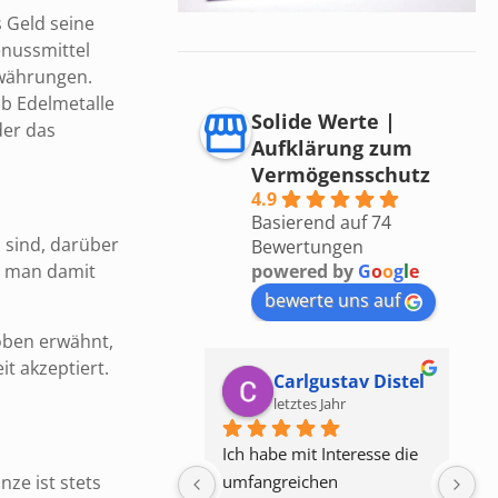
 Geld seine
enussmittel
hwährungen.
lb Edelmetalle
Solide Werte |
der das
Aufklärung zum
Vermögensschutz
4.9
Basierend auf 74
 sind, darüber
Bewertungen
nd man damit
powered by
G
o
o
g
l
e
bewerte uns auf
 oben erwähnt,
t akzeptiert.
Carlgustav Distel
Friedrich Jung
letztes Jahr
letztes Jahr
abe mit Interesse die 
Ja hallo Michael; gerne 
D
ngreichen 
komme ich deiner Bitte 
je
nze ist stets