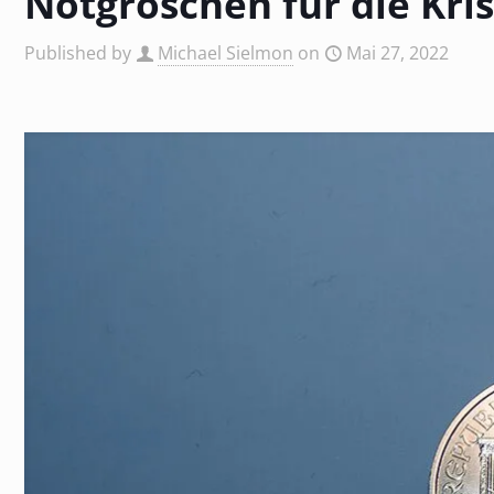
Notgroschen für die Kri
Published by
Michael Sielmon
on
Mai 27, 2022