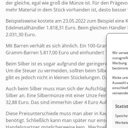
der gleiche, egal wie groß die Münze ist. Für den Prägevo
mehr Material in dem Stück vorhanden ist, desto besser v
Beispielsweise kostete am 23.05.2022 zum Beispiel ein
Edelmetallhändler 1.818,31 Euro. Beim gleichen Händler
2.031,30 Euro.
Mit Barren verhält es sich ähnlich. Ein 100-Gramm-Fein
Gramm-Barren 5.817,00 Euro und einhundert 1-Gramm-Ba
Wir verwe
zuzugreif
Werbung a
Beim Silber ist es sogar aufgrund der geringeren Wertdi
bestimmte
Um die Steuer zu vermeiden, sollten beim Silber nur d
gibt es jedoch nicht in kleinen Stückelungen. Daher ble
Klicke un
Auswahl w
einschließ
Auch beim Silber muss man sich der Aufschläge bewusst 
verwendes
Silber an. Eine Silbermünze mit einer Unze Feingewicht 
32,88 Euro. Das sind immerhin über 4 Euro Aufpreis.
Statis
Diese Preisunterschiede muss man aber in Kauf nehmen
Speiche
benötigt. Schließlich kann man später nur einsetzen, 
Werbele
Handelspartner möglicherweise kein „Wechselgeld“ dabe