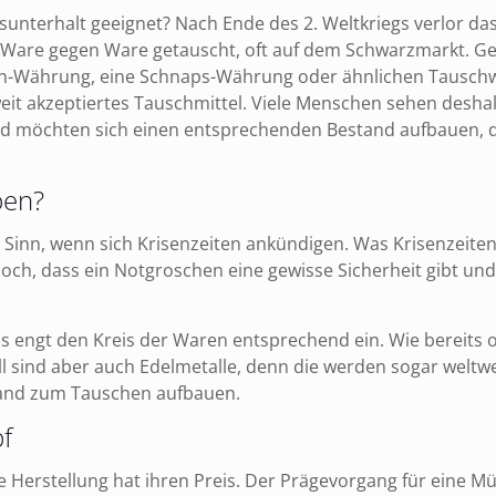
unterhalt geeignet? Nach Ende des 2. Weltkriegs verlor das
t Ware gegen Ware getauscht, oft auf dem Schwarzmarkt. G
tten-Währung, eine Schnaps-Währung oder ähnlichen Tausc
weit akzeptiertes Tauschmittel. Viele Menschen sehen desha
d möchten sich einen entsprechenden Bestand aufbauen, 
ben?
Sinn, wenn sich Krisenzeiten ankündigen. Was Krisenzeiten
 jedoch, dass ein Notgroschen eine gewisse Sicherheit gibt u
as engt den Kreis der Waren entsprechend ein. Wie bereits
 sind aber auch Edelmetalle, denn die werden sogar weltwei
tand zum Tauschen aufbauen.
f
Ich h
umfa
e Herstellung hat ihren Preis. Der Prägevorgang für eine Mü