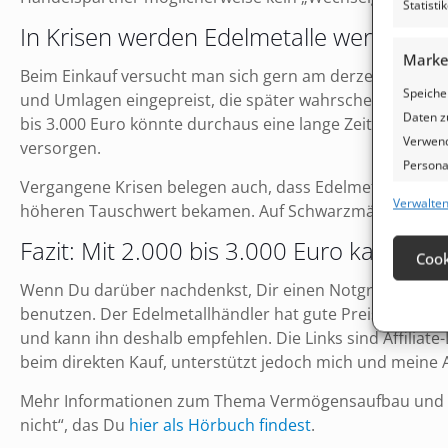
Statist
In Krisen werden Edelmetalle wertvoller
Marke
Beim Einkauf versucht man sich gern am derzeitigen Geld
Speiche
und Umlagen eingepreist, die später wahrscheinlich nic
Daten z
bis 3.000 Euro könnte durchaus eine lange Zeit reichen,
Verwend
versorgen.
Personal
Vergangene Krisen belegen auch, dass Edelmetalle in Z
Entwick
Verwalten
höheren Tauschwert bekamen. Auf Schwarzmärkten herrsc
Eigen
Fazit: Mit 2.000 bis 3.000 Euro kann m
Cook
Abgleic
Wenn Du darüber nachdenkst, Dir einen Notgroschen für
Verknüp
benutzen. Der Edelmetallhändler hat gute Preise und wick
automat
und kann ihn deshalb empfehlen. Die Links sind Affiliate
beim direkten Kauf, unterstützt jedoch mich und meine 
Verwe
Mehr Informationen zum Thema Vermögensaufbau und V
angefo
nicht“, das Du
hier als Hörbuch findest
.