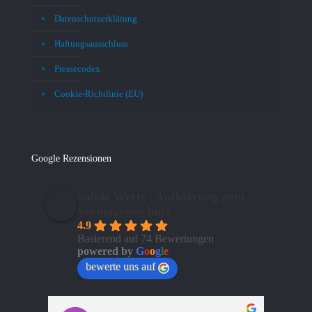
Datenschutzerklärung
Haftungsausschluss
Pressecodex
Cookie-Richtlinie (EU)
Google Rezensionen
Solide Werte | Aufklärung zum
Vermögensschutz
4.9
Basierend auf 74 Bewertungen
powered by
G
o
o
g
l
e
bewerte uns auf