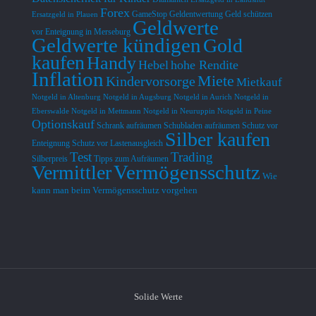
Forex
GameStop
Geldentwertung
Geld schützen
Ersatzgeld in Plauen
Geldwerte
vor Enteignung in Merseburg
Geldwerte kündigen
Gold
kaufen
Handy
Hebel
hohe Rendite
Inflation
Miete
Kindervorsorge
Mietkauf
Notgeld in Altenburg
Notgeld in Augsburg
Notgeld in Aurich
Notgeld in
Eberswalde
Notgeld in Mettmann
Notgeld in Neuruppin
Notgeld in Peine
Optionskauf
Schrank aufräumen
Schubladen aufräumen
Schutz vor
Silber kaufen
Enteignung
Schutz vor Lastenausgleich
Test
Trading
Silberpreis
Tipps zum Aufräumen
Vermögensschutz
Vermittler
Wie
kann man beim Vermögensschutz vorgehen
Solide Werte