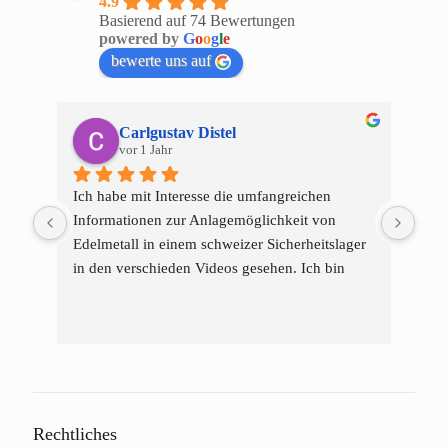
4.9
Basierend auf 74 Bewertungen
powered by
G
o
o
g
l
e
bewerte uns auf
Carlgustav Distel
vor 1 Jahr
Ich habe mit Interesse die umfangreichen 
Ja h
Informationen zur Anlagemöglichkeit von 
nach
Edelmetall in einem schweizer Sicherheitslager 
Leid
in den verschieden Videos gesehen. Ich bin 
Edel
überzeugt, dass diese Möglichkeit im 
dann
An
Zusammenhang mit strategischen Gold- und 
wen
He
Silberkauf und -verkauf eine attraktive 
Die 
Möglichkeit ist, um einen Schutz vor Inflation 
Schw
und dazu eine
mich
sicherere Lagerung für das Edelmetall zu 
Schw
Rechtliches
erhalten.
Rest