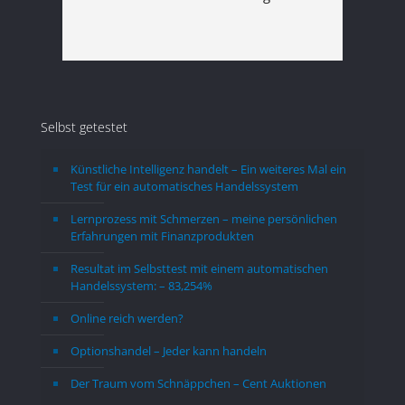
verschieden Videos gesehen. Ich bin 
Edelm
Ant
Her
überzeugt, dass diese Möglichkeit im 
kommt
Zusammenhang mit strategischen Gold- 
hinzu
und Silberkauf und -verkauf eine 
mache
attraktive Möglichkeit ist, um einen 
Abwic
Selbst getestet
Schutz vor Inflation und dazu eine
Schwe
sicherere Lagerung für das Edelmetall 
kanns
Künstliche Intelligenz handelt – Ein weiteres Mal ein
zu erhalten.
am be
Test für ein automatisches Handelssystem
Über die Gold - Silber - Ratio hat man 
zeigst
tatsächlich die Möglickeit  einen 
jedem
Lernprozess mit Schmerzen – meine persönlichen
Erfahrungen mit Finanzprodukten
finanziellen Vorteil beim Kauf-Verkauf  
nehme
von Ag - Au im Vergleich zum direkten 
halten
Resultat im Selbsttest mit einem automatischen
Kauf zu erzielen, da man die 
sehen
Handelssystem: – 83,254%
Preisschwankung zum günstigen Kauf 
überh
Online reich werden?
ausnutzen kann. Die Kosten für 
noch 
Optionshandel – Jeder kann handeln
Lagerung und Verwaltung sind nicht 
wäre,
unerheblich. Man sollte schon mit 
ein pa
Der Traum vom Schnäppchen – Cent Auktionen
einem Betrag einsteigen, ab dem etwas 
Leben