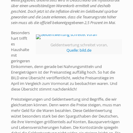
weitergegeben, andererseits wird in Deutschland die Inflationsrate
über einen unvollständigen Warenkorb ermittelt und deshalb
geschönt. Doch jetzt ist die Inflation direkt im Geldbeutel spürbar
geworden und die Leute erkennen, dass die Teuerungsrate höher
sein muss als die offiziell bekanntgegebenen 2,5 Prozent im Mai.
Besonders
hart trifft
es
Geldentwertung schreitet voran,
Haushalte
Quelle: bild.de
mit
geringeren
Einkommen, denn gerade bei Nahrungsmitteln und
Energieträgern ist der Preisanstieg auffällig hoch. So hat die
BILD eine Übersicht veröffentlicht, welche Preisanstiege im
April im Vergleich zum Vormonat zu beobachten waren. Und
diese Übersicht stimmt nachdenklich!
Preissteigerungen und Geldentwertung sind Begriffe, die wir
gleichsetzen können. Denn wenn die Preise steigen, muss man
mehr Geld für die Waren bezahlen. Diese Geldentwertung
wütet besonders stark bei den Sparguthaben der Deutschen,
die ihre Vermögen größtenteils auf Konten, Bausparverträgen
und Lebensversicherungen haben. Die Kontostände spiegeln