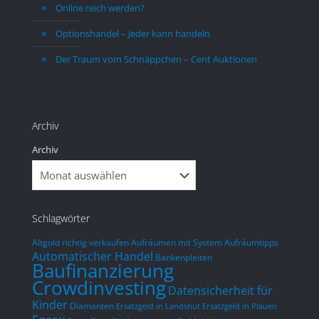
Online reich werden?
ausnutzen kann. Die Kosten für 
noch 
Lagerung und Verwaltung sind nicht 
wäre,
Optionshandel – Jeder kann handeln
unerheblich. Man sollte schon mit 
ein pa
Der Traum vom Schnäppchen – Cent Auktionen
einem Betrag einsteigen, ab dem etwas 
Leben
reduzierte  Kosten anfallen.
Leben
Im Vergleich zu einem Direktkauf wird 
gegön
sich dieser Aufwand aber sicher lohnen.
entge
Archiv
mit d
Archiv
so nic
was i
Woche
Schlagwörter
Altgold richtig verkaufen
Aufräumen mit System
Aufräumtipps
Automatischer Handel
Bankenpleiten
Baufinanzierung
Crowdinvesting
Datensicherheit für
Kinder
Diamanten
Ersatzgeld in Landshut
Ersatzgeld in Plauen