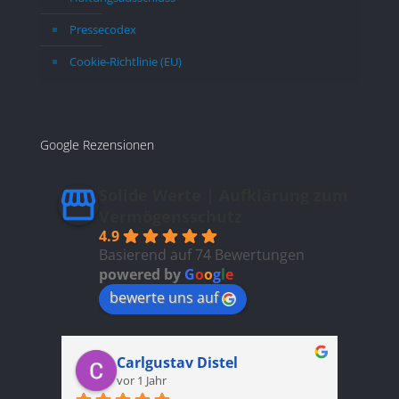
Pressecodex
Cookie-Richtlinie (EU)
Google Rezensionen
Solide Werte | Aufklärung zum
Vermögensschutz
4.9
Basierend auf 74 Bewertungen
powered by
G
o
o
g
l
e
bewerte uns auf
Carlgustav Distel
vor 1 Jahr