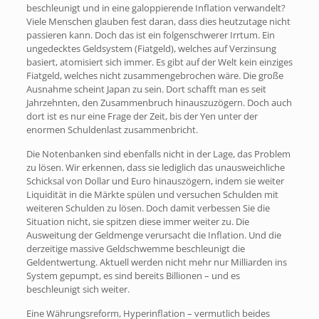
beschleunigt und in eine galoppierende Inflation verwandelt?
Viele Menschen glauben fest daran, dass dies heutzutage nicht
passieren kann. Doch das ist ein folgenschwerer Irrtum. Ein
ungedecktes Geldsystem (Fiatgeld), welches auf Verzinsung
basiert, atomisiert sich immer. Es gibt auf der Welt kein einziges
Fiatgeld, welches nicht zusammengebrochen wäre. Die große
Ausnahme scheint Japan zu sein. Dort schafft man es seit
Jahrzehnten, den Zusammenbruch hinauszuzögern. Doch auch
dort ist es nur eine Frage der Zeit, bis der Yen unter der
enormen Schuldenlast zusammenbricht.
Die Notenbanken sind ebenfalls nicht in der Lage, das Problem
zu lösen. Wir erkennen, dass sie lediglich das unausweichliche
Schicksal von Dollar und Euro hinauszögern, indem sie weiter
Liquidität in die Märkte spülen und versuchen Schulden mit
weiteren Schulden zu lösen. Doch damit verbessen Sie die
Situation nicht, sie spitzen diese immer weiter zu. Die
Ausweitung der Geldmenge verursacht die Inflation. Und die
derzeitige massive Geldschwemme beschleunigt die
Geldentwertung. Aktuell werden nicht mehr nur Milliarden ins
System gepumpt, es sind bereits Billionen – und es
beschleunigt sich weiter.
Eine Währungsreform, Hyperinflation – vermutlich beides