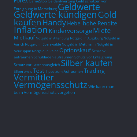
Forex
GameStop
Geldentwertung
Geld schützen vor
Geldwerte
Enteignung in Merseburg
Geldwerte kündigen
Gold
kaufen
Handy
hohe Rendite
Hebel
Inflation
Miete
Kindervorsorge
Mietkauf
Notgeld in Altenburg
Notgeld in Augsburg
Notgeld in
Aurich
Notgeld in Eberswalde
Notgeld in Mettmann
Notgeld in
Optionskauf
Schrank
Neuruppin
Notgeld in Peine
aufräumen
Schubladen aufräumen
Schutz vor Enteignung
Silber kaufen
Schutz vor Lastenausgleich
Test
Trading
Silberpreis
Tipps zum Aufräumen
Vermittler
Vermögensschutz
Wie kann man
beim Vermögensschutz vorgehen