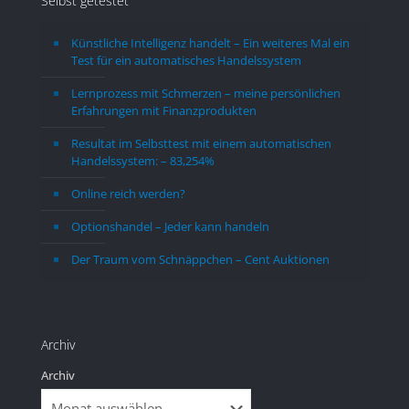
Selbst getestet
einesicherere Lagerung für das 
kanns
Edelmetall zu erhalten.Über die Gold - 
am be
Künstliche Intelligenz handelt – Ein weiteres Mal ein
Silber - Ratio hat man tatsächlich die 
zeigst
Test für ein automatisches Handelssystem
Möglickeit einen finanziellen Vorteil 
jedem
Lernprozess mit Schmerzen – meine persönlichen
beim Kauf-Verkauf von Ag - Au im 
nehme
Erfahrungen mit Finanzprodukten
Vergleich zum direkten Kauf zu erzielen, 
halten
da man die Preisschwankung zum 
sehen
Resultat im Selbsttest mit einem automatischen
Handelssystem: – 83,254%
günstigen Kauf ausnutzen kann. Die 
überh
Kosten für Lagerung und Verwaltung 
noch L
Online reich werden?
sind nicht unerheblich. Man sollte schon 
wäre,
Optionshandel – Jeder kann handeln
mit einem Betrag einsteigen, ab dem 
ein pa
etwas reduzierte Kosten anfallen.Im 
Leben
Der Traum vom Schnäppchen – Cent Auktionen
Vergleich zu einem Direktkauf wird sich 
Leben
dieser Aufwand aber sicher lohnen.
gegön
entge
Archiv
mit d
so nic
Archiv
was i