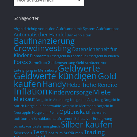
Woche
Schlagwörter
Altgold richtig verkaufen
Aufräumen mit System
Aufräumtipps
Automatischer Handel
Bankenpleiten
Baufinanzierung
Crowdinvesting
Datensicherheit für
Kinder
Diamanten
Ersatzgeld in Landshut
Ersatzgeld in Plauen
Forex
GameStop
Geldentwertung
Geld schützen vor
Geldwerte
Enteignung in Merseburg
Geldwerte kündigen
Gold
kaufen
Handy
hohe Rendite
Hebel
Inflation
Miete
Kindervorsorge
Mietkauf
Notgeld in Altenburg
Notgeld in Augsburg
Notgeld in
Aurich
Notgeld in Eberswalde
Notgeld in Mettmann
Notgeld in
Optionskauf
Schrank
Neuruppin
Notgeld in Peine
aufräumen
Schubladen aufräumen
Schutz vor Enteignung
Silber kaufen
Schutz vor Lastenausgleich
Test
Trading
Silberpreis
Tipps zum Aufräumen