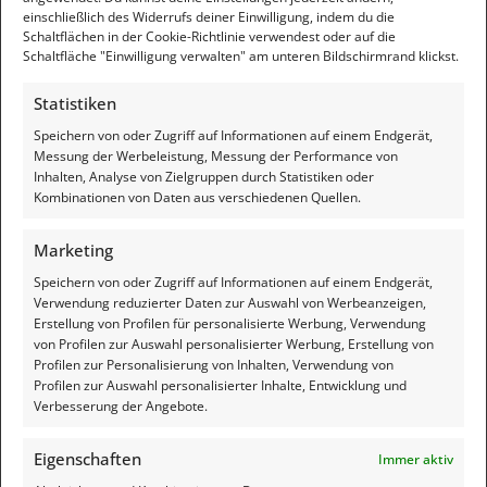
einschließlich des Widerrufs deiner Einwilligung, indem du die
E-Mail-Adresse
*
Schaltflächen in der Cookie-Richtlinie verwendest oder auf die
Schaltfläche "Einwilligung verwalten" am unteren Bildschirmrand klickst.
Statistiken
Website
Speichern von oder Zugriff auf Informationen auf einem Endgerät,
Messung der Werbeleistung, Messung der Performance von
Inhalten, Analyse von Zielgruppen durch Statistiken oder
Kombinationen von Daten aus verschiedenen Quellen.
Name, E-Mail-Adresse und Website in diesem Browser für
meinen nächsten Kommentar speichern.
Marketing
Speichern von oder Zugriff auf Informationen auf einem Endgerät,
Verwendung reduzierter Daten zur Auswahl von Werbeanzeigen,
Erstellung von Profilen für personalisierte Werbung, Verwendung
von Profilen zur Auswahl personalisierter Werbung, Erstellung von
Diese Website verwendet Akismet, um Spam zu reduzieren.
Profilen zur Personalisierung von Inhalten, Verwendung von
Erfahre, wie deine Kommentardaten verarbeitet werden.
Profilen zur Auswahl personalisierter Inhalte, Entwicklung und
Feedback
Verbesserung der Angebote.
Suche
Eigenschaften
Immer aktiv