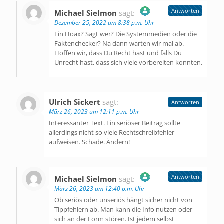
Antworten
Michael Sielmon
sagt:
Dezember 25, 2022 um 8:38 p.m. Uhr
Das „Echte-Person“-Abzeichen!
Ein Hoax? Sagt wer? Die Systemmedien oder die
Faktenchecker? Na dann warten wir mal ab.
Hoffen wir, dass Du Recht hast und falls Du
Unrecht hast, dass sich viele vorbereiten konnten.
Anti-Spam von CleanTalk
Ulrich Sickert
sagt:
Antworten
März 26, 2023 um 12:11 p.m. Uhr
Interessanter Text. Ein seriöser Beitrag sollte
allerdings nicht so viele Rechtschreibfehler
aufweisen. Schade. Ändern!
Antworten
Michael Sielmon
sagt:
März 26, 2023 um 12:40 p.m. Uhr
Das „Echte-Person“-Abzeichen!
Ob seriös oder unseriös hängt sicher nicht von
Tippfehlern ab. Man kann die Info nutzen oder
sich an der Form stören. Ist jedem selbst