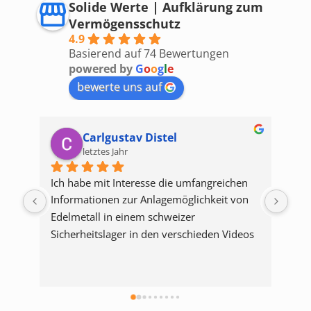
Solide Werte | Aufklärung zum
Vermögensschutz
4.9
Basierend auf 74 Bewertungen
powered by
G
o
o
g
l
e
bewerte uns auf
Carlgustav Distel
letztes Jahr
Ich habe mit Interesse die umfangreichen 
Ja h
Informationen zur Anlagemöglichkeit von 
Bitte
Edelmetall in einem schweizer 
erhel
Sicherheitslager in den verschieden Videos 
dafür
gesehen. Ich bin überzeugt, dass diese 
Bei 
An
Möglichkeit im Zusammenhang mit 
Umsa
He
strategischen Gold- und Silberkauf und -
es z
verkauf eine attraktive Möglichkeit ist, um 
ganze