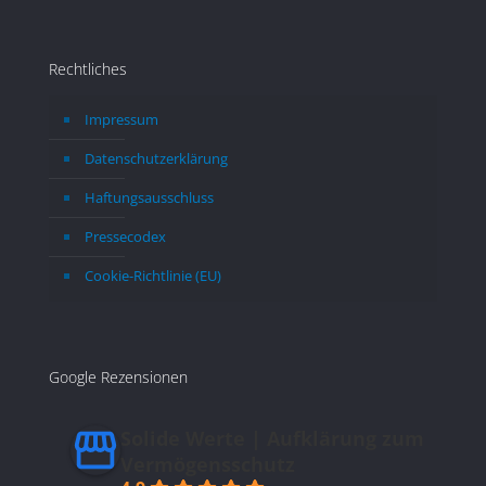
länd
Rechtliches
Impressum
Datenschutzerklärung
Haftungsausschluss
Pressecodex
Cookie-Richtlinie (EU)
Google Rezensionen
Solide Werte | Aufklärung zum
Vermögensschutz