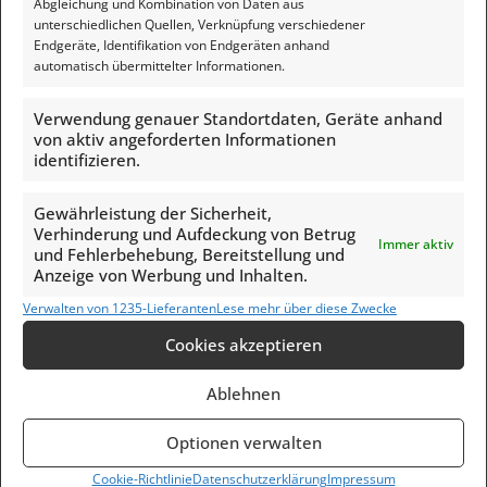
Abgleichung und Kombination von Daten aus
unterschiedlichen Quellen, Verknüpfung verschiedener
Endgeräte, Identifikation von Endgeräten anhand
automatisch übermittelter Informationen.
Werbung
Verwendung genauer Standortdaten, Geräte anhand
von aktiv angeforderten Informationen
Beide Bücher jetzt auf AMAZON kaufen:
identifizieren.
Gewährleistung der Sicherheit,
Verhinderung und Aufdeckung von Betrug
Immer aktiv
und Fehlerbehebung, Bereitstellung und
Anzeige von Werbung und Inhalten.
Verwalten von 1235-Lieferanten
Lese mehr über diese Zwecke
Cookies akzeptieren
Ablehnen
Optionen verwalten
Cookie-Richtlinie
Datenschutzerklärung
Impressum