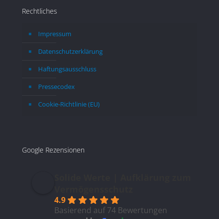
län
Rechtliches
Impressum
Datenschutzerklärung
Haftungsausschluss
Pressecodex
Cookie-Richtlinie (EU)
Google Rezensionen
Solide Werte | Aufklärung zum
Vermögensschutz
4.9
Basierend auf 74 Bewertungen