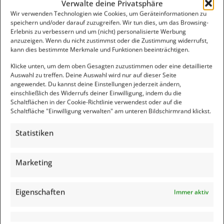
Verwalte deine Privatsphäre
Wir verwenden Technologien wie Cookies, um Geräteinformationen zu
speichern und/oder darauf zuzugreifen. Wir tun dies, um das Browsing-
Diese Website verwendet Akismet, um Spam zu reduzieren.
Erlebnis zu verbessern und um (nicht) personalisierte Werbung
Erfahre, wie deine Kommentardaten verarbeitet werden.
anzuzeigen. Wenn du nicht zustimmst oder die Zustimmung widerrufst,
kann dies bestimmte Merkmale und Funktionen beeinträchtigen.
Klicke unten, um dem oben Gesagten zuzustimmen oder eine detaillierte
Suche
Auswahl zu treffen. Deine Auswahl wird nur auf dieser Seite
angewendet. Du kannst deine Einstellungen jederzeit ändern,
einschließlich des Widerrufs deiner Einwilligung, indem du die
Schaltflächen in der Cookie-Richtlinie verwendest oder auf die
Schaltfläche "Einwilligung verwalten" am unteren Bildschirmrand klickst.
Statistiken
Werbung
Beide Bücher jetzt auf AMAZON kaufen:
Marketing
Feedback
Eigenschaften
Immer aktiv