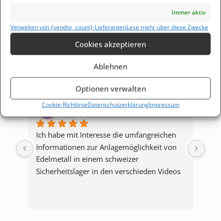
Solide Werte | Aufklärung zum
Immer aktiv
Vermögensschutz
Verwalten von {vendor_count}-Lieferanten
Lese mehr über diese Zwecke
4.9
Basierend auf 74 Bewertungen
Cookies akzeptieren
powered by
G
o
o
g
l
e
bewerte uns auf
Ablehnen
Optionen verwalten
Carlgustav Distel
Cookie-Richtlinie
Datenschutzerklärung
Impressum
vor 1 Jahr
Ich habe mit Interesse die umfangreichen 
Ja 
Informationen zur Anlagemöglichkeit von 
Bitt
Edelmetall in einem schweizer 
erhe
Sicherheitslager in den verschieden Videos 
dafü
gesehen. Ich bin überzeugt, dass diese 
Bei
A
Möglichkeit im Zusammenhang mit 
Ums
H
strategischen Gold- und Silberkauf und -
es 
verkauf eine attraktive Möglichkeit ist, um 
ganz