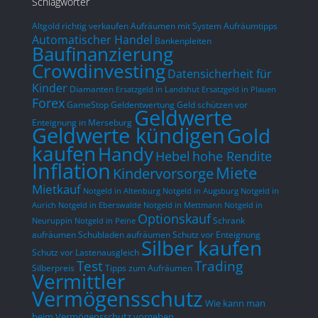
Schlagwörter
Altgold richtig verkaufen
Aufräumen mit System
Aufräumtipps
Automatischer Handel
Bankenpleiten
Baufinanzierung
Crowdinvesting
Datensicherheit für
Kinder
Diamanten
Ersatzgeld in Landshut
Ersatzgeld in Plauen
Forex
GameStop
Geldentwertung
Geld schützen vor
Geldwerte
Enteignung in Merseburg
Geldwerte kündigen
Gold
kaufen
Handy
hohe Rendite
Hebel
Inflation
Miete
Kindervorsorge
Mietkauf
Notgeld in Altenburg
Notgeld in Augsburg
Notgeld in
Aurich
Notgeld in Eberswalde
Notgeld in Mettmann
Notgeld in
Optionskauf
Schrank
Neuruppin
Notgeld in Peine
aufräumen
Schubladen aufräumen
Schutz vor Enteignung
Silber kaufen
Schutz vor Lastenausgleich
Test
Trading
Silberpreis
Tipps zum Aufräumen
Vermittler
Vermögensschutz
Wie kann man
beim Vermögensschutz vorgehen