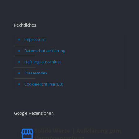
dem
erwa
erl
län
Rechtliches
Impressum
Datenschutzerklärung
Haftungsausschluss
Pressecodex
Cookie-Richtlinie (EU)
Google Rezensionen
Solide Werte | Aufklärung zum
Vermögensschutz