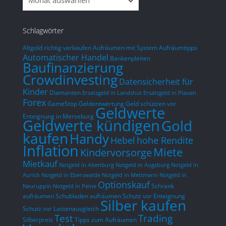
Woche
Schlagwörter
Altgold richtig verkaufen
Aufräumen mit System
Aufräumtipps
Automatischer Handel
Bankenpleiten
Baufinanzierung
Crowdinvesting
Datensicherheit für
Kinder
Diamanten
Ersatzgeld in Landshut
Ersatzgeld in Plauen
Forex
GameStop
Geldentwertung
Geld schützen vor
Geldwerte
Enteignung in Merseburg
Geldwerte kündigen
Gold
kaufen
Handy
hohe Rendite
Hebel
Inflation
Miete
Kindervorsorge
Mietkauf
Notgeld in Altenburg
Notgeld in Augsburg
Notgeld in
Aurich
Notgeld in Eberswalde
Notgeld in Mettmann
Notgeld in
Optionskauf
Schrank
Neuruppin
Notgeld in Peine
aufräumen
Schubladen aufräumen
Schutz vor Enteignung
Silber kaufen
Schutz vor Lastenausgleich
Test
Trading
Silberpreis
Tipps zum Aufräumen