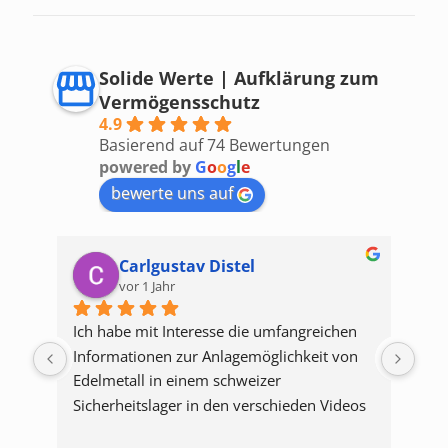
Solide Werte | Aufklärung zum
Vermögensschutz
4.9
Basierend auf 74 Bewertungen
powered by
G
o
o
g
l
e
bewerte uns auf
Carlgustav Distel
vor 1 Jahr
Ich habe mit Interesse die umfangreichen 
Ja 
Informationen zur Anlagemöglichkeit von 
Bitt
Edelmetall in einem schweizer 
erhe
Sicherheitslager in den verschieden Videos 
dafü
gesehen. Ich bin überzeugt, dass diese 
Bei
A