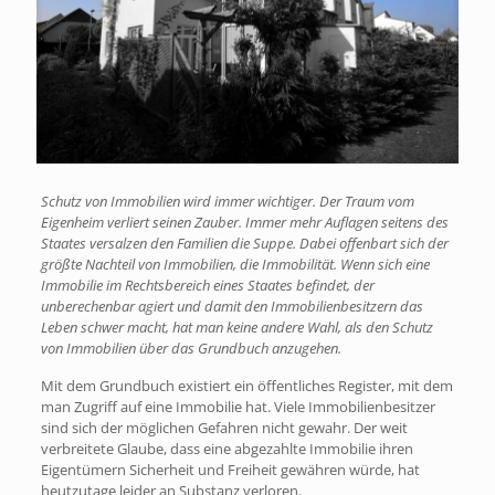
Schutz von Immobilien wird immer wichtiger. Der Traum vom
Eigenheim verliert seinen Zauber. Immer mehr Auflagen seitens des
Staates versalzen den Familien die Suppe. Dabei offenbart sich der
größte Nachteil von Immobilien, die Immobilität. Wenn sich eine
Immobilie im Rechtsbereich eines Staates befindet, der
unberechenbar agiert und damit den Immobilienbesitzern das
Leben schwer macht, hat man keine andere Wahl, als den Schutz
von Immobilien über das Grundbuch anzugehen.
Mit dem Grundbuch existiert ein öffentliches Register, mit dem
man Zugriff auf eine Immobilie hat. Viele Immobilienbesitzer
sind sich der möglichen Gefahren nicht gewahr. Der weit
verbreitete Glaube, dass eine abgezahlte Immobilie ihren
Eigentümern Sicherheit und Freiheit gewähren würde, hat
heutzutage leider an Substanz verloren.