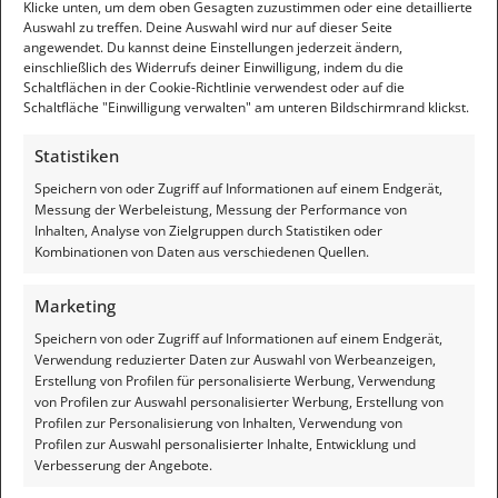
Klicke unten, um dem oben Gesagten zuzustimmen oder eine detaillierte
des Darlehens zusätzlich die Zwangshypothek abstottern. Je
Auswahl zu treffen. Deine Auswahl wird nur auf dieser Seite
nach Zinssatz des Darlehens, kann das viel teurer werden als
angewendet. Du kannst deine Einstellungen jederzeit ändern,
bei unbelasteten Immobilien.
einschließlich des Widerrufs deiner Einwilligung, indem du die
Schaltflächen in der Cookie-Richtlinie verwendest oder auf die
Es wird deutlich, dass ein wirksamer Schutz für einen Bruchteil
Schaltfläche "Einwilligung verwalten" am unteren Bildschirmrand klickst.
der drohenden Kosten machbar ist. Wenn Du Dich dafür
interessierst, Dein Immobilienvermögen zu schützen, sei Dir
Statistiken
mein Kurs empfohlen. Dort findest Du alles über das Thema
Schutz von
Ersparnissen
vor Entwertung und Enteignung und
Speichern von oder Zugriff auf Informationen auf einem Endgerät,
die Möglichkeit, ein fundiertes und kostengünstiges Konzept
Messung der Werbeleistung, Messung der Performance von
zum Schutz von Immobilien kennenzulernen.
Inhalten, Analyse von Zielgruppen durch Statistiken oder
Kombinationen von Daten aus verschiedenen Quellen.
Marketing
Speichern von oder Zugriff auf Informationen auf einem Endgerät,
Verwendung reduzierter Daten zur Auswahl von Werbeanzeigen,
Erstellung von Profilen für personalisierte Werbung, Verwendung
von Profilen zur Auswahl personalisierter Werbung, Erstellung von
Profilen zur Personalisierung von Inhalten, Verwendung von
Bildrechte:
Bernd Liebl, Magdeburg
Profilen zur Auswahl personalisierter Inhalte, Entwicklung und
Feedback
Verbesserung der Angebote.