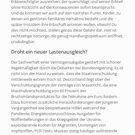
Erbberechtigter ausreichen, der querschlägt und seinen Erbteil
ohne Rücksicht auf die Konsequenzen sofort beansprucht.
Und da kommen wir auch auf den nächsten Punkt. Kinder, zu
denen ein gestörtes familiäres Verhältnis besteht und die
später trotzdem ihre Erbschaft antreten wollen, obwohl Du
dies nicht möchtest, stellen genau diese Gefahr dar. Hier ist
rechtzeitige Vorsorge, die genug Handlungsspielraum eröffnet,
unabdingbar.
Droht ein neuer Lastenausgleich?
Der Sachverhalt einer Vermögensabgabe geistert mit schöner
Regelmäßigkeit durch die Debatten der Bundesregierung. Es ist
nicht von der Hand zu weisen, dass die Staatsverschuldung
mittlerweile extrem hoch ist. Deutschland liegt über der
Verschuldungsgrenze der Verträge von Maastricht, die eine
Maximalverschuldung von 60 Prozent des
Bruttoinlandsproduktes für die Teilnahme am Euro fordern.
Dazu kommen zusätzliche Herausforderungen der jüngeren
Vergangenheit wie beispielsweise Hilfen während der
Pandemie, Energiekostenzuschüsse, Ausgaben für
Waffenlieferungen in das Kriegsgebiet der Ukraine,
explodierende Kosten für Migranten, Unmengen von
Impfstoffen, PCR-Tests, Masken stetig häufiger auftretende