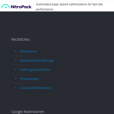
entgegen gebracht werden, wenn ich mit 
dem Auto unterwegs bin, habe ich so nicht 
erwartet. Es ist total verrückt, was ich 
erlebe, obwohl ich nur in der Woche in 
ländlichen Gegenden fahre.
Rechtliches
Impressum
Datenschutzerklärung
Haftungsausschluss
Pressecodex
Cookie-Richtlinie (EU)
Google Rezensionen