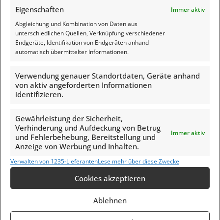
Share
Eigenschaften
Immer aktiv
Abgleichung und Kombination von Daten aus
unterschiedlichen Quellen, Verknüpfung verschiedener
1 Comment
Endgeräte, Identifikation von Endgeräten anhand
automatisch übermittelter Informationen.
Immobilien-Schutzkonzepte mit
Antworten
Schwächen – Wähle die Stärken!
sagt:
Verwendung genauer Standortdaten, Geräte anhand
April 5, 2023 um 12:07 p.m. Uhr
von aktiv angeforderten Informationen
[…] Jeder Immobilienbesitzer sollte sich darüber im
identifizieren.
Klaren sein, dass man sich nicht vor staatlichen
Eingriffen verstecken kann. Wer eine Immobilie
Gewährleistung der Sicherheit,
besitzt, erbt automatisch auch viele
Verhinderung und Aufdeckung von Betrug
Verpflichtungen und steht außerdem im Fokus von
Immer aktiv
und Fehlerbehebung, Bereitstellung und
Belastungen. Wer in Abteilung I im Grundbuch als
Anzeige von Werbung und Inhalten.
Eigentümer steht, ist automatisch Ziel
verschiedenster Angriffsmöglichkeiten und
Verwalten von 1235-Lieferanten
Lese mehr über diese Zwecke
Nachteile bei unliebsamen Überraschungen. […]
Cookies akzeptieren
Schreibe einen Kommentar
Ablehnen