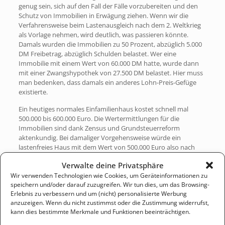
genug sein, sich auf den Fall der Fälle vorzubereiten und den
Schutz von Immobilien in Erwägung ziehen. Wenn wir die
Verfahrensweise beim Lastenausgleich nach dem 2. Weltkrieg
als Vorlage nehmen, wird deutlich, was passieren könnte.
Damals wurden die Immobilien zu 50 Prozent, abzüglich 5.000
DM Freibetrag, abzüglich Schulden belastet. Wer eine
Immobilie mit einem Wert von 60.000 DM hatte, wurde dann
mit einer Zwangshypothek von 27.500 DM belastet. Hier muss
man bedenken, dass damals ein anderes Lohn-Preis-Gefüge
existierte.
Ein heutiges normales Einfamilienhaus kostet schnell mal
500.000 bis 600.000 Euro. Die Wertermittlungen für die
Immobilien sind dank Zensus und Grundsteuerreform
aktenkundig. Bei damaliger Vorgehensweise würde ein
lastenfreies Haus mit dem Wert von 500.000 Euro also nach
Abzug von (inflationsbereinigt) 50.000 Euro Freibetrag mit
Verwalte deine Privatsphäre
einer Zwangshypothek von 225.000 Euro belastet.
Wir verwenden Technologien wie Cookies, um Geräteinformationen zu
Nun könnte man meinen, ein mit einem Kredit belastetes Haus
speichern und/oder darauf zuzugreifen. Wir tun dies, um das Browsing-
käme besser dabei weg. Weit gefehlt! Auf einer 500.000 Euro-
Erlebnis zu verbessern und um (nicht) personalisierte Werbung
Immobilie mit einer Restschuld von 200.000 Euro, käme
anzuzeigen. Wenn du nicht zustimmst oder die Zustimmung widerrufst,
trotzdem eine Zwangshypothek von 125.000 Euro im
kann dies bestimmte Merkmale und Funktionen beeinträchtigen.
Grundbuch zum Tragen. Dann müsse man zum Kapitaldienst