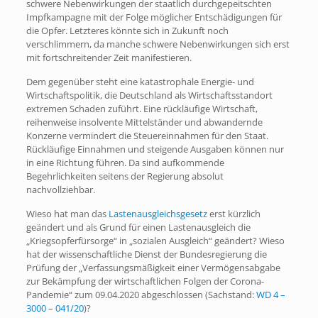
schwere Nebenwirkungen der staatlich durchgepeitschten
Impfkampagne mit der Folge möglicher Entschädigungen für
die Opfer. Letzteres könnte sich in Zukunft noch
verschlimmern, da manche schwere Nebenwirkungen sich erst
mit fortschreitender Zeit manifestieren.
Dem gegenüber steht eine katastrophale Energie- und
Wirtschaftspolitik, die Deutschland als Wirtschaftsstandort
extremen Schaden zuführt. Eine rückläufige Wirtschaft,
reihenweise insolvente Mittelständer und abwandernde
Konzerne vermindert die Steuereinnahmen für den Staat.
Rückläufige Einnahmen und steigende Ausgaben können nur
in eine Richtung führen. Da sind aufkommende
Begehrlichkeiten seitens der Regierung absolut
nachvollziehbar.
Wieso hat man das
Lastenausgleichsgesetz
erst kürzlich
geändert und als Grund für einen Lastenausgleich die
„Kriegsopferfürsorge“ in „sozialen Ausgleich“ geändert? Wieso
hat der wissenschaftliche Dienst der Bundesregierung die
Prüfung der „Verfassungsmäßigkeit einer Vermögensabgabe
zur Bekämpfung der wirtschaftlichen Folgen der Corona-
Pandemie“ zum 09.04.2020 abgeschlossen (Sachstand:
WD 4 –
3000 – 041/20
)?