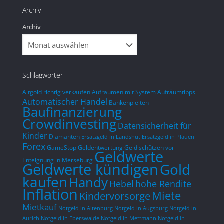
Archiv
mit dem Auto unterwegs bin, habe ich 
so nicht erwartet. Es ist total verrückt, 
Archiv
was ich erlebe, obwohl ich nur in der 
Woche in ländlichen Gegenden fahre.
Schlagwörter
Altgold richtig verkaufen
Aufräumen mit System
Aufräumtipps
Automatischer Handel
Bankenpleiten
Baufinanzierung
Crowdinvesting
Datensicherheit für
Kinder
Diamanten
Ersatzgeld in Landshut
Ersatzgeld in Plauen
Forex
GameStop
Geldentwertung
Geld schützen vor
Geldwerte
Enteignung in Merseburg
Geldwerte kündigen
Gold
kaufen
Handy
hohe Rendite
Hebel
Inflation
Miete
Kindervorsorge
Mietkauf
Notgeld in Altenburg
Notgeld in Augsburg
Notgeld in
Aurich
Notgeld in Eberswalde
Notgeld in Mettmann
Notgeld in