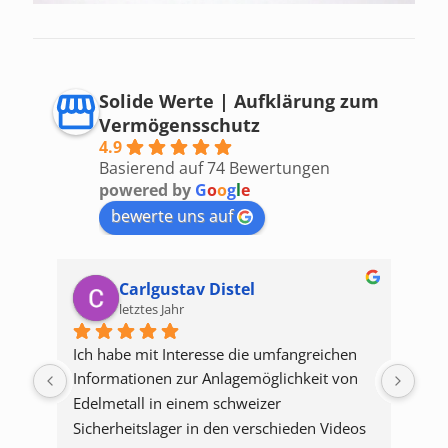
Solide Werte | Aufklärung zum
Vermögensschutz
4.9
Basierend auf 74 Bewertungen
powered by
G
o
o
g
l
e
bewerte uns auf
Friedrich Jung
letztes Jahr
n 
Ja hallo Michael; gerne komme ich deiner 
Die
n 
Bitte nach! Ich finde deine Vorträge sehr 
erf
erhellend. Leider fehlen mir die Nerven 
und
os 
dafür, mich für Edelmetall zu entscheiden. 
Neb