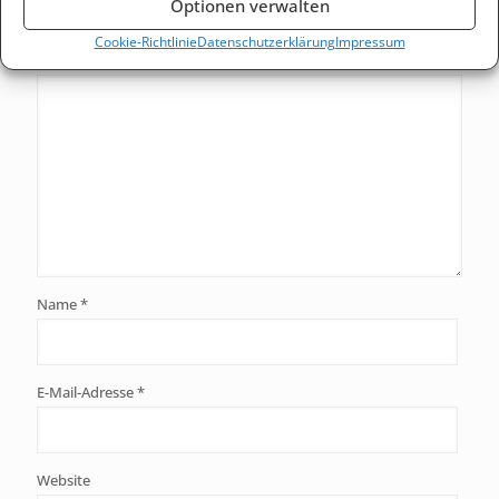
Deine E-Mail-Adresse wird nicht veröffentlicht.
Erforderliche
Optionen verwalten
Felder sind mit
*
markiert
Cookie-Richtlinie
Datenschutzerklärung
Impressum
Kommentar
*
Name
*
E-Mail-Adresse
*
Website