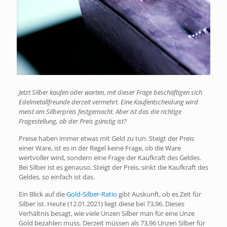
Jetzt Silber kaufen oder warten, mit dieser Frage beschäftigen sich
Edelmetallfreunde derzeit vermehrt. Eine Kaufentscheidung wird
meist am Silberpreis festgemacht. Aber ist das die richtige
Fragestellung, ob der Preis günstig ist?
Preise haben immer etwas mit Geld zu tun. Steigt der Preis
einer Ware, ist es in der Regel keine Frage, ob die Ware
wertvoller wird, sondern eine Frage der Kaufkraft des Geldes.
Bei Silber ist es genauso. Steigt der Preis, sinkt die Kaufkraft des
Geldes, so einfach ist das.
Ein Blick auf die
Gold-Silber-Ratio
gibt Auskunft, ob es Zeit für
Silber ist. Heute (12.01.2021) liegt diese bei 73,96. Dieses
Verhältnis besagt, wie viele Unzen Silber man für eine Unze
Gold bezahlen muss. Derzeit müssen als 73,96 Unzen Silber für