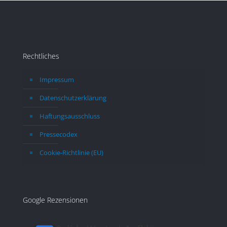
dieser Aufwand aber sicher lohnen.
ent
dem
erwa
erl
län
Rechtliches
Impressum
Datenschutzerklärung
Haftungsausschluss
Pressecodex
Cookie-Richtlinie (EU)
Google Rezensionen