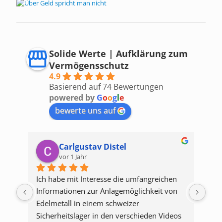
Solide Werte | Aufklärung zum
Vermögensschutz
4.9
Basierend auf 74 Bewertungen
powered by
G
o
o
g
l
e
bewerte uns auf
Carlgustav Distel
vor 1 Jahr
Ich habe mit Interesse die umfangreichen 
Ja 
Informationen zur Anlagemöglichkeit von 
Bitt
Edelmetall in einem schweizer 
erhe
Sicherheitslager in den verschieden Videos 
dafü