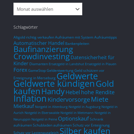
so nic
was i
Woche
Schlagwörter
Altgold richtig verkaufen
Aufräumen mit System
Aufräumtipps
Automatischer Handel
Bankenpleiten
Baufinanzierung
Crowdinvesting
Datensicherheit für
Kinder
Diamanten
Ersatzgeld in Landshut
Ersatzgeld in Plauen
Forex
GameStop
Geldentwertung
Geld schützen vor
Geldwerte
Enteignung in Merseburg
Geldwerte kündigen
Gold
kaufen
Handy
hohe Rendite
Hebel
Inflation
Miete
Kindervorsorge
Mietkauf
Notgeld in Altenburg
Notgeld in Augsburg
Notgeld in
Aurich
Notgeld in Eberswalde
Notgeld in Mettmann
Notgeld in
Optionskauf
Schrank
Neuruppin
Notgeld in Peine
aufräumen
Schubladen aufräumen
Schutz vor Enteignung
Silber kaufen
Schutz vor Lastenausgleich