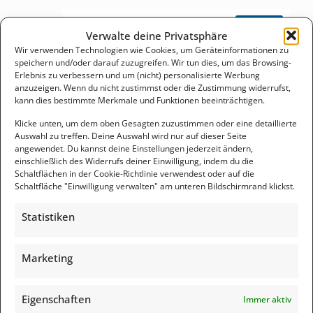
Silberreserven – Wieviel Silber ist noch
Antworten
Verwalte deine Privatsphäre
vorhanden?
sagt:
Juli 11, 2021 um 11:10 a.m. Uhr
Wir verwenden Technologien wie Cookies, um Geräteinformationen zu
speichern und/oder darauf zuzugreifen. Wir tun dies, um das Browsing-
[…] dass auch wir zu den derzeitig günstigen Preisen
Erlebnis zu verbessern und um (nicht) personalisierte Werbung
Silber kaufen können. Wenn Du Dein Vermögen mit
anzuzeigen. Wenn du nicht zustimmst oder die Zustimmung widerrufst,
Silber vor Entwertung oder Enteignung schützen
kann dies bestimmte Merkmale und Funktionen beeinträchtigen.
möchtest, ist dieser Youtube-Beitrag vielleicht […]
Klicke unten, um dem oben Gesagten zuzustimmen oder eine detaillierte
Auswahl zu treffen. Deine Auswahl wird nur auf dieser Seite
angewendet. Du kannst deine Einstellungen jederzeit ändern,
Investieren oder Spekulieren - Warum
einschließlich des Widerrufs deiner Einwilligung, indem du die
Antworten
es nicht das Gleiche ist
sagt:
Schaltflächen in der Cookie-Richtlinie verwendest oder auf die
Schaltfläche "Einwilligung verwalten" am unteren Bildschirmrand klickst.
September 19, 2021 um 11:42 a.m. Uhr
[…] werden. Dadurch erhält der Eigentümer einen
Statistiken
Vorteil aufgrund eingesparter Mehrwertsteuer bei
Silber. Darüber hinaus macht diese Art der
Verwahrung den Eigentümer unabhängig von der
Gesetzeslage […]
Marketing
Feedback
Eigenschaften
Immer aktiv
Edelmetalle lagern – Vor- und Nachteile
Antworten